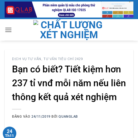
Bỏ
qua
nội
dung
DỊCH VỤ TƯ VẤN
,
TƯ VẤN TIÊU CHÍ 2429
Bạn có biết? Tiết kiệm hơn
237 tỉ vnđ mỗi năm nếu liên
thông kết quả xét nghiệm
ĐĂNG VÀO
24/11/2019
BỞI
QUANGLAB
24
Th11