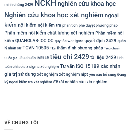
NCKH
nghiên cứu khoa học
minh chứng 2429
Nghiên cứu khoa học xét nghiệm
ngoại
kiểm
nội kiểm
nội kiểm tra
phân tích
phê duyệt phương pháp
Phần mềm nội kiểm chất lượng xét nghiệm
Phần mềm nội
kiểm QUANGLAB-IQC
QC
quyết định 2429
quy tắc westgard
quản
TCVN 10505
thẩm định phương pháp
lý nhân sự
TEa
Tiêu chuẩn
tiêu chí 2429
tài liệu 2429
tiêu chuẩn thiết kế
tính
Quốc gia
Tư vấn ISO 15189
xác nhận
toán chỉ số six sigma xết nghiệm
giá trị sử dụng
xét nghiệm
xét nghiệm nipt
yêu cầu bổ sung
Đăng
đề tài nghiên cứu xét nghiệm
ký ngoại kiểm tra xét nghiệm
VỀ CHÚNG TÔI