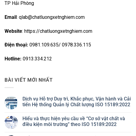
TP Hải Phòng
Email
: qlab@chatluongxetnghiem.com
Website
: https://chatluongxetnghiem.com
Điện thoại:
0981.109.635/ 0978.336.115
Hotline:
0913.334.212
BÀI VIẾT MỚI NHẤT
Dịch vụ Hỗ trợ Duy trì, Khắc phục, Vận hành và Cải
tiến Hệ thống Quản lý Chất lượng ISO 15189:2022
Không
có
Hiểu và thực hiện yêu cầu về “Cơ sở vật chất và
bình
luận
điều kiện môi trường” theo ISO 15189:2022
ở
Dịch
Không
vụ
có