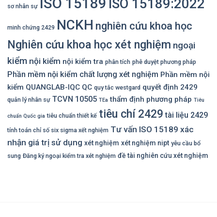
ISO 15189
ISO 15189:2022
sơ nhân sự
NCKH
nghiên cứu khoa học
minh chứng 2429
Nghiên cứu khoa học xét nghiệm
ngoại
kiểm
nội kiểm
nội kiểm tra
phân tích
phê duyệt phương pháp
Phần mềm nội kiểm chất lượng xét nghiệm
Phần mềm nội
kiểm QUANGLAB-IQC
QC
quyết định 2429
quy tắc westgard
TCVN 10505
thẩm định phương pháp
quản lý nhân sự
TEa
Tiêu
tiêu chí 2429
tài liệu 2429
tiêu chuẩn thiết kế
chuẩn Quốc gia
Tư vấn ISO 15189
xác
tính toán chỉ số six sigma xết nghiệm
nhận giá trị sử dụng
xét nghiệm
xét nghiệm nipt
yêu cầu bổ
đề tài nghiên cứu xét nghiệm
sung
Đăng ký ngoại kiểm tra xét nghiệm