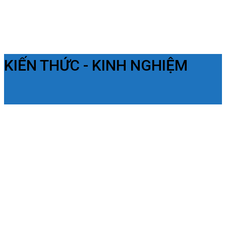
KIẾN THỨC - KINH NGHIỆM