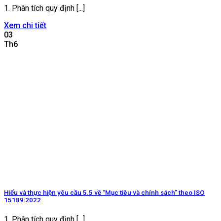
1. Phân tích quy định [...]
Xem chi tiết
03
Th6
Hiểu và thực hiện yêu cầu 5.5 về “Mục tiêu và chính sách” theo ISO
15189:2022
1. Phân tích quy định [...]