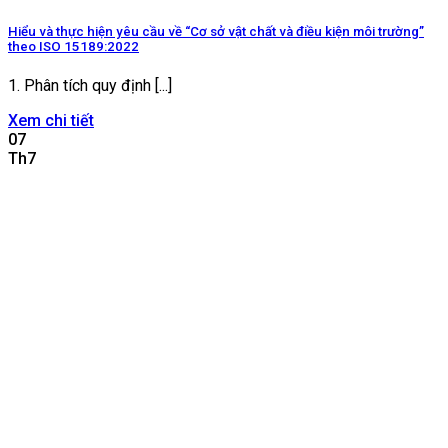
Hiểu và thực hiện yêu cầu về “Cơ sở vật chất và điều kiện môi trường”
theo ISO 15189:2022
1. Phân tích quy định [...]
Xem chi tiết
07
Th7