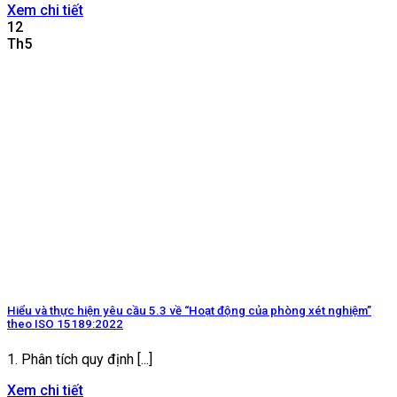
Xem chi tiết
12
Th5
Hiểu và thực hiện yêu cầu 5.3 về “Hoạt động của phòng xét nghiệm”
theo ISO 15189:2022
1. Phân tích quy định [...]
Xem chi tiết