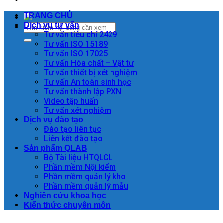
TRANG CHỦ
Dịch vụ tư vấn
Tư vấn tiêu chí 2429
Tư vấn ISO 15189
Tư vấn ISO 17025
Tư vấn Hóa chất – Vật tư
Tư vấn thiết bị xét nghiệm
Tư vấn An toàn sinh học
Tư vấn thành lập PXN
Video tập huấn
Tư vấn xét nghiệm
Dịch vụ đào tạo
Đào tạo liên tục
Liên kết đào tạo
Sản phẩm QLAB
Bộ Tài liệu HTQLCL
Phần mềm Nội kiểm
Phần mềm quản lý kho
Phần mềm quản lý mẫu
Nghiên cứu khoa học
Kiến thức chuyên môn