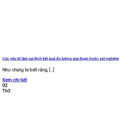
Các yếu tố làm sai lệch kết quả đo lường giai đoạn trước xét nghiệm
Như chúng ta biết rằng, [...]
Xem chi tiết
02
Th3