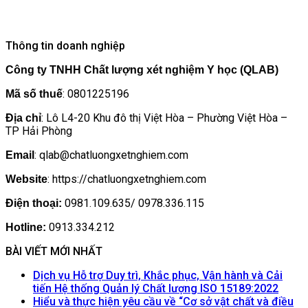
Thông tin doanh nghiệp
Công ty TNHH Chất lượng xét nghiệm Y học (QLAB)
: 0801225196
Mã số thuế
: Lô L4-20 Khu đô thị Việt Hòa – Phường Việt Hòa –
Địa chỉ
TP Hải Phòng
: qlab@chatluongxetnghiem.com
Email
: https://chatluongxetnghiem.com
Website
0981.109.635/ 0978.336.115
Điện thoại:
0913.334.212
Hotline:
BÀI VIẾT MỚI NHẤT
Dịch vụ Hỗ trợ Duy trì, Khắc phục, Vận hành và Cải
Khôn
tiến Hệ thống Quản lý Chất lượng ISO 15189:2022
có
Hiểu và thực hiện yêu cầu về “Cơ sở vật chất và điều