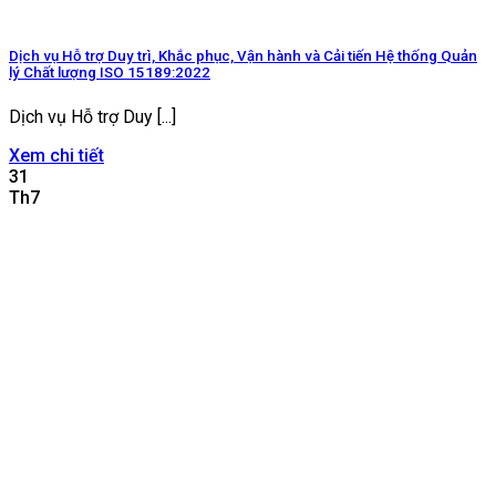
Dịch vụ Hỗ trợ Duy trì, Khắc phục, Vận hành và Cải tiến Hệ thống Quản
lý Chất lượng ISO 15189:2022
Dịch vụ Hỗ trợ Duy [...]
Xem chi tiết
31
Th7