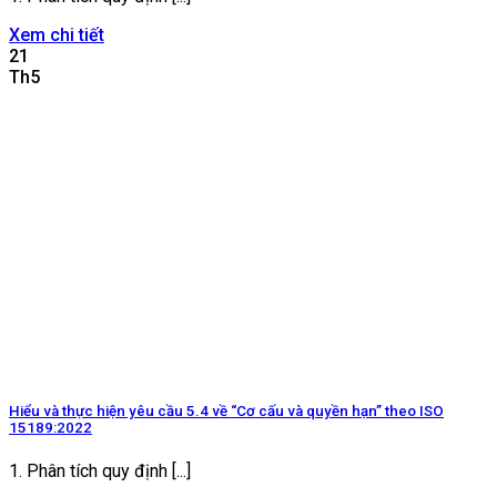
Xem chi tiết
21
Th5
Hiểu và thực hiện yêu cầu 5.4 về “Cơ cấu và quyền hạn” theo ISO
15189:2022
1. Phân tích quy định [...]