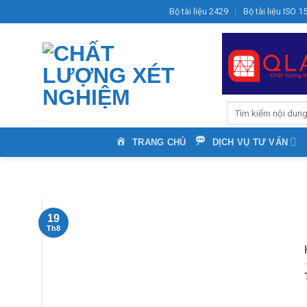
Bỏ
Bộ tài liệu 2429
Bộ tài liệu ISO 
qua
nội
dung
TRANG CHỦ
DỊCH VỤ TƯ VẤN
19
Th8