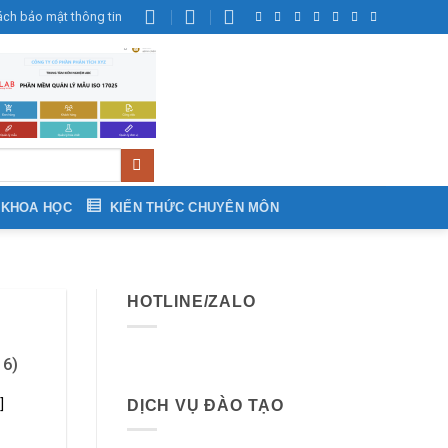
ách bảo mật thông tin
 KHOA HỌC
KIẾN THỨC CHUYÊN MÔN
HOTLINE/ZALO
 6)
]
DỊCH VỤ ĐÀO TẠO