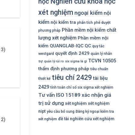
Nghiên cứu khoa học
học
xét nghiệm
ngoại kiểm
nội
kiểm
nội kiểm tra
phân tích
phê duyệt
Phần mềm nội kiểm chất
phương pháp
lượng xét nghiệm
Phần mềm nội
kiểm QUANGLAB-IQC
QC
quy tắc
 3)
quyết định 2429
westgard
quản lý nhân
TCVN 10505
sự
quản lý rủi ro
six sigma là gì
thẩm định phương pháp
tiêu chuẩn
tiêu chí 2429
tài liệu
thiết kế
2429
tính toán chỉ số six sigma xết nghiệm
Tư vấn ISO 15189
xác nhận giá
trị sử dụng
xét nghiệm
xét nghiệm
nipt
yêu cầu bổ sung
Đăng ký ngoại kiểm tra
đề tài nghiên cứu xét nghiệm
xét nghiệm
 2)