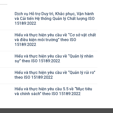
Dịch vụ Hỗ trợ Duy trì, Khắc phục, Vận hành
và Cải tiến Hệ thống Quản lý Chất lượng ISO
15189:2022
Không
có
Hiểu và thực hiện yêu cầu về “Cơ sở vật chất
bình
luận
và điều kiện môi trường” theo ISO
ở
15189:2022
Dịch
vụ
Không
Hỗ
có
trợ
Hiểu và thực hiện yêu cầu về “Quản lý nhân
bình
Duy
luận
sự” theo ISO 15189:2022
trì,
ở
Khắc
Hiểu
Không
phục,
và
có
Vận
Hiểu và thực hiện yêu cầu về “Quản lý rủi ro”
thực
bình
hành
hiện
luận
theo ISO 15189:2022
và
yêu
ở
Cải
cầu
Hiểu
Không
tiến
về
và
có
Hệ
Hiểu và thực hiện yêu cầu 5.5 về “Mục tiêu
“Cơ
thực
bình
thống
sở
hiện
luận
và chính sách” theo ISO 15189:2022
Quản
vật
yêu
ở
lý
chất
cầu
Hiểu
Không
Chất
và
về
và
có
lượng
điều
“Quản
thực
bình
ISO
kiện
lý
hiện
luận
15189:2022
môi
nhân
yêu
ở