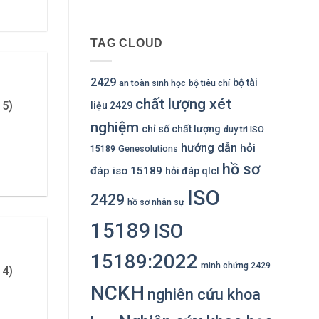
TAG CLOUD
2429
bộ tài
an toàn sinh học
bộ tiêu chí
chất lượng xét
 5)
liệu 2429
nghiệm
chỉ số chất lượng
duy tri ISO
hướng dẫn
hỏi
15189
Genesolutions
hồ sơ
đáp iso 15189
hỏi đáp qlcl
ISO
2429
hồ sơ nhân sự
15189
ISO
15189:2022
minh chứng 2429
 4)
NCKH
nghiên cứu khoa