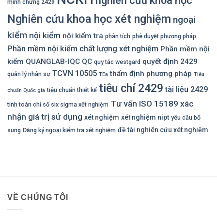
nghiên cứu khoa học
minh chứng 2429
Nghiên cứu khoa học xét nghiệm
ngoại
kiểm
nội kiểm
nội kiểm tra
phân tích
phê duyệt phương pháp
Phần mềm nội kiểm chất lượng xét nghiệm
Phần mềm nội
kiểm QUANGLAB-IQC
QC
quyết định 2429
quy tắc westgard
TCVN 10505
thẩm định phương pháp
quản lý nhân sự
TEa
Tiêu
tiêu chí 2429
tài liệu 2429
tiêu chuẩn thiết kế
chuẩn Quốc gia
Tư vấn ISO 15189
xác
tính toán chỉ số six sigma xết nghiệm
nhận giá trị sử dụng
xét nghiệm
xét nghiệm nipt
yêu cầu bổ
đề tài nghiên cứu xét nghiệm
sung
Đăng ký ngoại kiểm tra xét nghiệm
VỀ CHÚNG TÔI