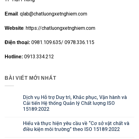
: qlab@chatluongxetnghiem.com
Email
: https://chatluongxetnghiem.com
Website
0981.109.635/ 0978.336.115
Điện thoại:
0913.334.212
Hotline:
BÀI VIẾT MỚI NHẤT
Dịch vụ Hỗ trợ Duy trì, Khắc phục, Vận hành và
Cải tiến Hệ thống Quản lý Chất lượng ISO
15189:2022
Không
có
Hiểu và thực hiện yêu cầu về “Cơ sở vật chất và
bình
luận
điều kiện môi trường” theo ISO 15189:2022
ở
Dịch
Không