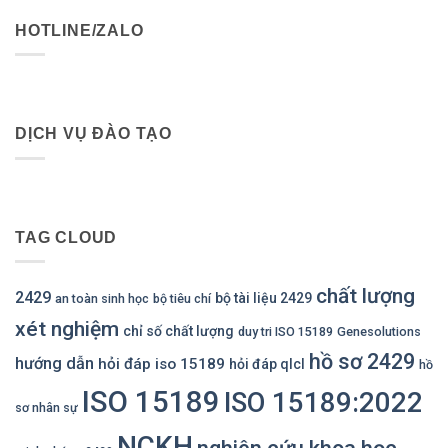
HOTLINE/ZALO
DỊCH VỤ ĐÀO TẠO
TAG CLOUD
chất lượng
2429
bộ tài liệu 2429
an toàn sinh học
bộ tiêu chí
xét nghiệm
chỉ số chất lượng
duy tri ISO 15189
Genesolutions
hồ sơ 2429
hướng dẫn
hỏi đáp iso 15189
hỏi đáp qlcl
hồ
ISO 15189
ISO 15189:2022
sơ nhân sự
NCKH