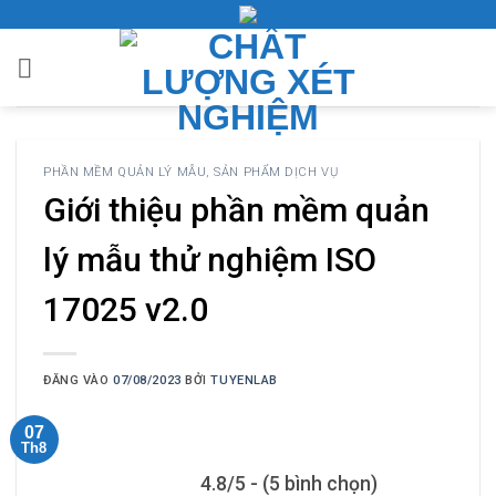
Bỏ
qua
nội
dung
PHẦN MỀM QUẢN LÝ MẪU
,
SẢN PHẨM DỊCH VỤ
Giới thiệu phần mềm quản
lý mẫu thử nghiệm ISO
17025 v2.0
ĐĂNG VÀO
07/08/2023
BỞI
TUYENLAB
07
Th8
4.8/5 - (5 bình chọn)