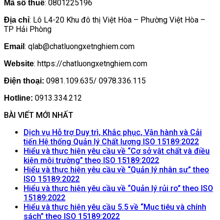
: 0801225196
Mã số thuế
: Lô L4-20 Khu đô thị Việt Hòa – Phường Việt Hòa –
Địa chỉ
TP Hải Phòng
: qlab@chatluongxetnghiem.com
Email
: https://chatluongxetnghiem.com
Website
0981.109.635/ 0978.336.115
Điện thoại:
0913.334.212
Hotline:
BÀI VIẾT MỚI NHẤT
Dịch vụ Hỗ trợ Duy trì, Khắc phục, Vận hành và Cải
Khôn
tiến Hệ thống Quản lý Chất lượng ISO 15189:2022
có
Hiểu và thực hiện yêu cầu về “Cơ sở vật chất và điều
Không
bình
kiện môi trường” theo ISO 15189:2022
có
luận
Hiểu và thực hiện yêu cầu về “Quản lý nhân sự” theo
ở
Không
bình
ISO 15189:2022
Dịch
có
luận
Hiểu và thực hiện yêu cầu về “Quản lý rủi ro” theo ISO
ở
vụ
Không
bình
15189:2022
Hiểu
Hỗ
có
luận
Hiểu và thực hiện yêu cầu 5.5 về “Mục tiêu và chính
ở
và
trợ
bình
Không
sách” theo ISO 15189:2022