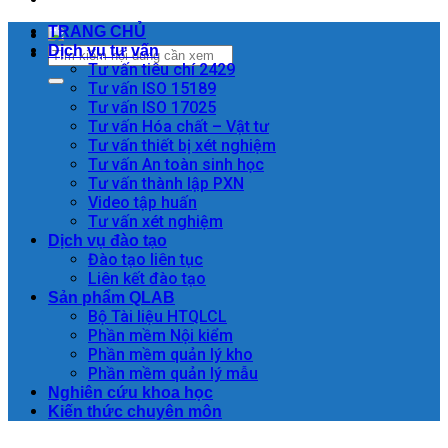
TRANG CHỦ
Dịch vụ tư vấn
Tư vấn tiêu chí 2429
Tư vấn ISO 15189
Tư vấn ISO 17025
Tư vấn Hóa chất – Vật tư
Tư vấn thiết bị xét nghiệm
Tư vấn An toàn sinh học
Tư vấn thành lập PXN
Video tập huấn
Tư vấn xét nghiệm
Dịch vụ đào tạo
Đào tạo liên tục
Liên kết đào tạo
Sản phẩm QLAB
Bộ Tài liệu HTQLCL
Phần mềm Nội kiểm
Phần mềm quản lý kho
Phần mềm quản lý mẫu
Nghiên cứu khoa học
Kiến thức chuyên môn