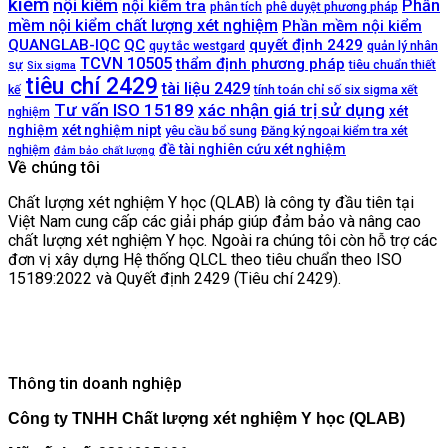
kiểm
nội kiểm
Phần
nội kiểm tra
phân tích
phê duyệt phương pháp
mềm nội kiểm chất lượng xét nghiệm
Phần mềm nội kiểm
QUANGLAB-IQC
QC
quyết định 2429
quy tắc westgard
quản lý nhân
TCVN 10505
thẩm định phương pháp
sự
tiêu chuẩn thiết
Six sigma
tiêu chí 2429
tài liệu 2429
kế
tính toán chỉ số six sigma xết
Tư vấn ISO 15189
xác nhận giá trị sử dụng
xét
nghiệm
nghiệm
xét nghiệm nipt
yêu cầu bổ sung
Đăng ký ngoại kiểm tra xét
đề tài nghiên cứu xét nghiệm
nghiệm
đảm bảo chất lượng
Về chúng tôi
Chất lượng xét nghiệm Y học (QLAB) là công ty đầu tiên tại
Việt Nam cung cấp các giải pháp giúp đảm bảo và nâng cao
chất lượng xét nghiệm Y học. Ngoài ra chúng tôi còn hỗ trợ các
đơn vị xây dựng Hệ thống QLCL theo tiêu chuẩn theo ISO
15189:2022 và Quyết định 2429 (Tiêu chí 2429).
Thông tin doanh nghiệp
Công ty TNHH Chất lượng xét nghiệm Y học (QLAB)