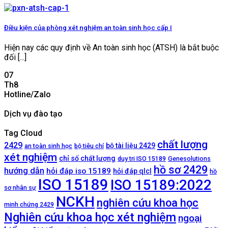
Điều kiện của phòng xét nghiệm an toàn sinh học cấp I
Hiện nay các quy định về An toàn sinh học (ATSH) là bắt buộc
đối [...]
07
Th8
Hotline/Zalo
Dịch vụ đào tạo
Tag Cloud
chất lượng
2429
bộ tài liệu 2429
an toàn sinh học
bộ tiêu chí
xét nghiệm
chỉ số chất lượng
duy tri ISO 15189
Genesolutions
hồ sơ 2429
hướng dẫn
hỏi đáp iso 15189
hỏi đáp qlcl
hồ
ISO 15189
ISO 15189:2022
sơ nhân sự
NCKH
nghiên cứu khoa học
minh chứng 2429
Nghiên cứu khoa học xét nghiệm
ngoại