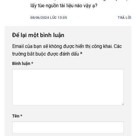
lấy tùe nguồn tài liệu nào vậy ạ?
08/06/2024 LÚC 13:05
TRẢ LỜI
Để lại một bình luận
Email của bạn sẽ không được hiển thị công khai.
Các
trường bắt buộc được đánh dấu
*
Bình luận
*
Tên
*