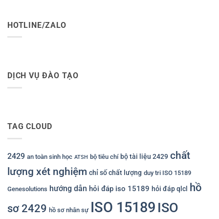
HOTLINE/ZALO
DỊCH VỤ ĐÀO TẠO
TAG CLOUD
chất
2429
bộ tài liệu 2429
an toàn sinh học
bộ tiêu chí
ATSH
lượng xét nghiệm
chỉ số chất lượng
duy tri ISO 15189
hồ
hướng dẫn
hỏi đáp iso 15189
hỏi đáp qlcl
Genesolutions
ISO 15189
ISO
sơ 2429
hồ sơ nhân sự