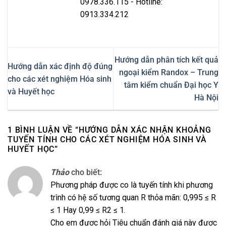
0978.336.115 - Hotline:
0913.334.212
Hướng dẫn phân tích kết quả
Hướng dẫn xác định độ đúng
ngoại kiểm Randox – Trung
cho các xét nghiệm Hóa sinh
tâm kiểm chuẩn Đại học Y
và Huyết học
Hà Nội
1 BÌNH LUẬN VỀ “
HƯỚNG DẪN XÁC NHẬN KHOẢNG
TUYẾN TÍNH CHO CÁC XÉT NGHIỆM HÓA SINH VÀ
HUYẾT HỌC
”
Thảo
cho biết:
Phương pháp được co là tuyến tính khi phương
trình có hệ số tương quan R thỏa mãn: 0,995 ≤ R
≤ 1 Hay 0,99 ≤ R2 ≤ 1.
Cho em được hỏi Tiêu chuẩn đánh giá này được