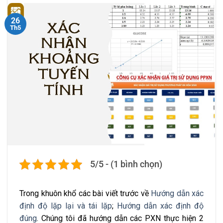
26
Th5
5/5 - (1 bình chọn)
Trong khuôn khổ các bài viết trước về
Hướng dẫn xác
định độ lặp lại và tái lặp
;
Hướng dẫn xác định độ
đúng
. Chúng tôi đã hướng dẫn các PXN thực hiện 2