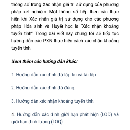
thông số trong Xác nhận giá trị sử dụng của phương
pháp xét nghiệm. Một thông số tiếp theo cân thực
hiện khi Xác nhận giá trị sử dụng cho các phương
pháp Hóa sinh và Huyết học là “Xác nhận khoảng
tuyến tính”. Trong bài viết này chúng tôi sẽ tiếp tục
hướng dẫn các PXN thực hiện cách xác nhận khoảng
tuyến tính.
Xem thêm các hướng dẫn khác:
1. Hướng dẫn xác định độ lặp lại và tái lặp.
2. Hướng dẫn xác định độ đúng.
3. Hướng dẫn xác nhận khoảng tuyến tính.
4.
Hướng dẫn xác định giới hạn phát hiện (LOD) và
giới hạn định lượng (LOQ).