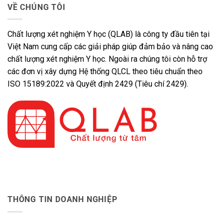
VỀ CHÚNG TÔI
Chất lượng xét nghiệm Y học (QLAB) là công ty đầu tiên tại
Việt Nam cung cấp các giải pháp giúp đảm bảo và nâng cao
chất lượng xét nghiệm Y học. Ngoài ra chúng tôi còn hỗ trợ
các đơn vị xây dựng Hệ thống QLCL theo tiêu chuẩn theo
ISO 15189:2022 và Quyết định 2429 (Tiêu chí 2429).
THÔNG TIN DOANH NGHIỆP