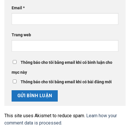
Email
*
Trang web
Thông báo cho tôi bằng email khi có bình luận cho
mục này
Thông báo cho tôi bằng email khi có bài đăng mới
This site uses Akismet to reduce spam.
Learn how your
comment data is processed.