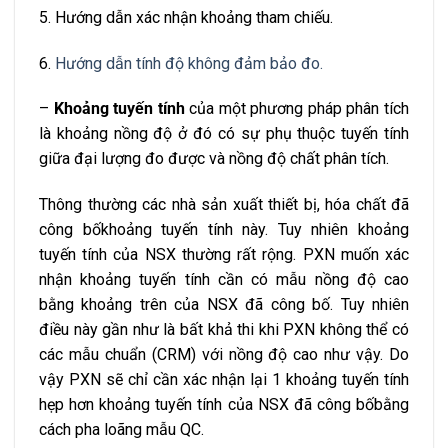
5. Hướng dẫn xác nhận khoảng tham chiếu.
6.
Hướng dẫn tính độ không đảm bảo đo.
–
Khoảng tuyến tính
của một phương pháp phân tích
là khoảng nồng độ ở đó có sự phụ thuộc tuyến tính
giữa đại lượng đo được và nồng độ chất phân tích.
Thông thường các nhà sản xuất thiết bị, hóa chất đã
công bốkhoảng tuyến tính này. Tuy nhiên khoảng
tuyến tính của NSX thường rất rộng. PXN muốn xác
nhận khoảng tuyến tính cần có mẫu nồng độ cao
bằng khoảng trên của NSX đã công bố. Tuy nhiên
điều này gần như là bất khả thi khi PXN không thể có
các mẫu chuẩn (CRM) với nồng độ cao như vậy. Do
vậy PXN sẽ chỉ cần xác nhận lại 1 khoảng tuyến tính
hẹp hơn khoảng tuyến tính của NSX đã công bốbằng
cách pha loãng mẫu QC.