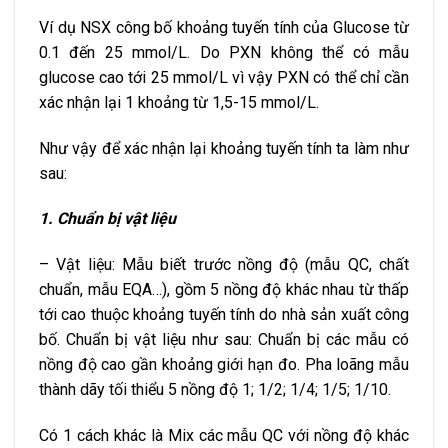
Ví dụ NSX công bố khoảng tuyến tính của Glucose từ
0.1 đến 25 mmol/L. Do PXN không thể có mẫu
glucose cao tới 25 mmol/L vì vậy PXN có thể chỉ cần
xác nhận lại 1 khoảng từ 1,5-15 mmol/L.
Như vậy để xác nhận lại khoảng tuyến tính ta làm như
sau:
1. Chuẩn bị vật liệu
– Vật liệu: Mẫu biết trước nồng độ (mẫu QC, chất
chuẩn, mẫu EQA…), gồm 5 nồng độ khác nhau từ thấp
tới cao thuộc khoảng tuyến tính do nhà sản xuất công
bố. Chuẩn bị vật liệu như sau: Chuẩn bị các mẫu có
nồng độ cao gần khoảng giới hạn đo. Pha loãng mẫu
thành dãy tối thiểu 5 nồng độ 1; 1/2; 1/4; 1/5; 1/10.
Có 1 cách khác là Mix các mẫu QC với nồng độ khác