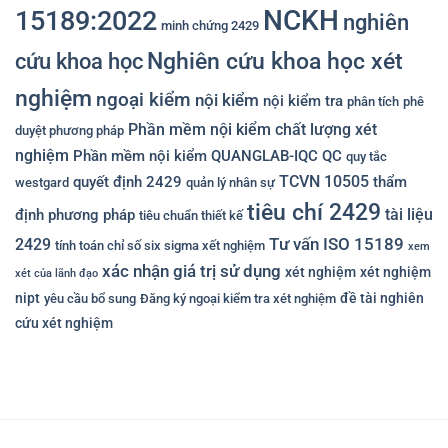
NCKH
15189:2022
nghiên
minh chứng 2429
Nghiên cứu khoa học xét
cứu khoa học
nghiệm
ngoại kiểm
nội kiểm
nội kiểm tra
phân tích
phê
Phần mềm nội kiểm chất lượng xét
duyệt phương pháp
nghiệm
Phần mềm nội kiểm QUANGLAB-IQC
QC
quy tắc
TCVN 10505
quyết định 2429
thẩm
westgard
quản lý nhân sự
tiêu chí 2429
tài liệu
định phương pháp
tiêu chuẩn thiết kế
Tư vấn ISO 15189
2429
tính toán chỉ số six sigma xết nghiệm
xem
xác nhận giá trị sử dụng
xét nghiệm
xét nghiệm
xét của lãnh đạo
nipt
đề tài nghiên
yêu cầu bổ sung
Đăng ký ngoại kiểm tra xét nghiệm
cứu xét nghiệm