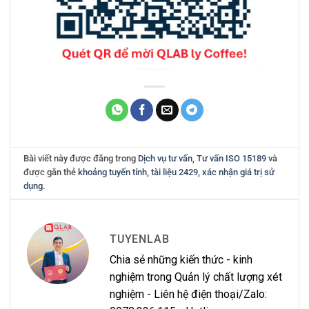
Bài viết này được đăng trong
Dịch vụ tư vấn
,
Tư vấn ISO 15189
và
được gắn thẻ
khoảng tuyến tính
,
tài liệu 2429
,
xác nhận giá trị sử
dụng
.
TUYENLAB
Chia sẻ những kiến thức - kinh
nghiệm trong Quản lý chất lượng xét
nghiệm - Liên hệ điện thoại/Zalo: