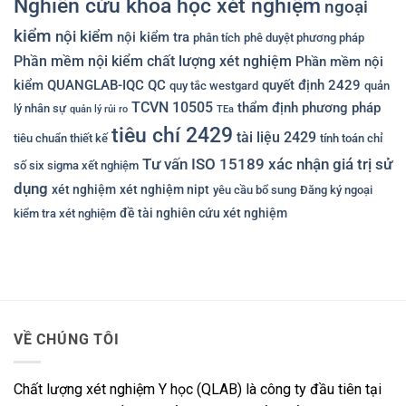
Nghiên cứu khoa học xét nghiệm
ngoại
kiểm
nội kiểm
nội kiểm tra
phân tích
phê duyệt phương pháp
Phần mềm nội kiểm chất lượng xét nghiệm
Phần mềm nội
kiểm QUANGLAB-IQC
QC
quyết định 2429
quy tắc westgard
quản
TCVN 10505
thẩm định phương pháp
lý nhân sự
quản lý rủi ro
TEa
tiêu chí 2429
tài liệu 2429
tiêu chuẩn thiết kế
tính toán chỉ
Tư vấn ISO 15189
xác nhận giá trị sử
số six sigma xết nghiệm
dụng
xét nghiệm
xét nghiệm nipt
yêu cầu bổ sung
Đăng ký ngoại
đề tài nghiên cứu xét nghiệm
kiểm tra xét nghiệm
VỀ CHÚNG TÔI
Chất lượng xét nghiệm Y học (QLAB) là công ty đầu tiên tại