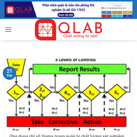
Bỏ
qua
nội
dung
21
Th6
Ứng dụng chỉ số Sigma trong quản lý chất lượng xét nghiệm