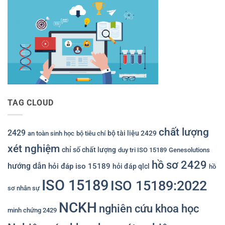
TAG CLOUD
chất lượng
2429
bộ tài liệu 2429
an toàn sinh học
bộ tiêu chí
xét nghiệm
chỉ số chất lượng
duy tri ISO 15189
Genesolutions
hồ sơ 2429
hướng dẫn
hỏi đáp iso 15189
hỏi đáp qlcl
hồ
ISO 15189
ISO 15189:2022
sơ nhân sự
NCKH
nghiên cứu khoa học
minh chứng 2429