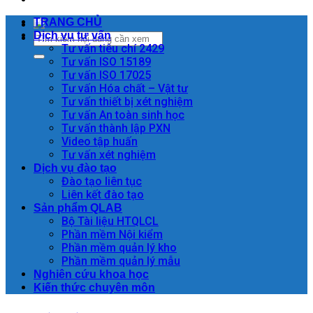
TRANG CHỦ
Dịch vụ tư vấn
Tư vấn tiêu chí 2429
Tư vấn ISO 15189
Tư vấn ISO 17025
Tư vấn Hóa chất – Vật tư
Tư vấn thiết bị xét nghiệm
Tư vấn An toàn sinh học
Tư vấn thành lập PXN
Video tập huấn
Tư vấn xét nghiệm
Dịch vụ đào tạo
Đào tạo liên tục
Liên kết đào tạo
Sản phẩm QLAB
Bộ Tài liệu HTQLCL
Phần mềm Nội kiểm
Phần mềm quản lý kho
Phần mềm quản lý mẫu
Nghiên cứu khoa học
Kiến thức chuyên môn