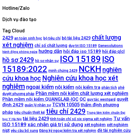
Hotline/Zalo
Dịch vụ đào tạo
Tag Cloud
chất lượng
2429
bộ tài liệu 2429
an toàn sinh học
bộ tiêu chí
xét nghiệm
chỉ số chất lượng
duy tri ISO 15189
Genesolutions
hướng dẫn
hỏi đáp iso 15189
hỏi đáp qlcl
hành động phòng ngừa
ISO 15189
ISO
hồ sơ 2429
hồ sơ nhân sự
NCKH
15189:2022
nghiên
minh chứng 2429
Nghiên cứu khoa học xét
cứu khoa học
nghiệm
ngoại kiểm
nội kiểm
nội kiểm tra
phân tích
phê
Phần mềm nội kiểm chất lượng xét nghiệm
duyệt phương pháp
Phần mềm nội kiểm QUANGLAB-IQC
QC
quyết
quy tắc westgard
TCVN 10505
định 2429
thẩm định phương
quản lý nhân sự
tiêu chí 2429
pháp
tiêu chuẩn thiết kế
Trung tâm kiểm chuẩn Đại
Tư vấn
tài liệu 2429
tính toán chỉ số six sigma xết nghiệm
học Y Hà Nội
ISO 15189
xác nhận giá trị sử dụng
xét nghiệm
xét nghiệm
nipt
đề tài nghiên cứu
yêu cầu bổ sung
Đăng ký ngoại kiểm tra xét nghiệm