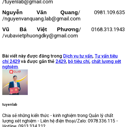
/tuyenlab@gmail.com
Nguyễn Văn Quang
/ 0981.109.635
/nguyenvanquang.lab@gmail.com
Vũ Bá Việt Phương
/ 0168.313.1943
/vubavietphuongdky@gmail.com
Bài viết này được đăng trong
Dịch vụ tư vấn
,
Tư vấn tiêu
chí 2429
và được gắn thẻ
2429
,
bộ tiêu chí
,
chất lượng xét
nghiệm
.
tuyenlab
Chia sẻ những kiến thức - kinh nghiệm trong Quản lý chất
lượng xét nghiệm - Liên hệ điện thoại/Zalo: 0978.336.115 -
Hotline: 0913.334.212