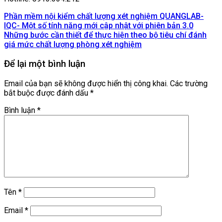
Phần mềm nội kiểm chất lượng xét nghiệm QUANGLAB-
IQC- Một số tính năng mới cập nhật với phiên bản 3.0
Những bước cần thiết để thực hiện theo bộ tiêu chí đánh
giá mức chất lượng phòng xét nghiệm
Để lại một bình luận
Email của bạn sẽ không được hiển thị công khai.
Các trường
bắt buộc được đánh dấu
*
Bình luận
*
Tên
*
Email
*