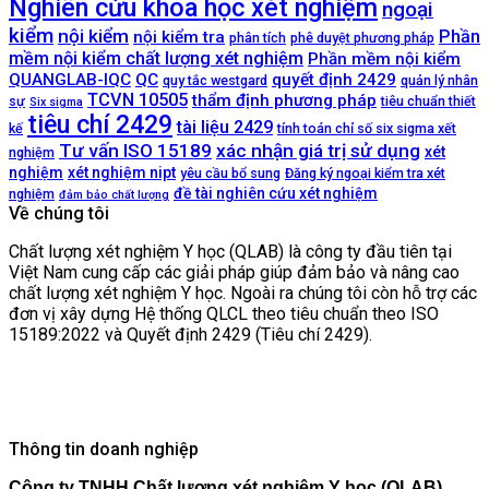
Nghiên cứu khoa học xét nghiệm
ngoại
kiểm
nội kiểm
Phần
nội kiểm tra
phân tích
phê duyệt phương pháp
mềm nội kiểm chất lượng xét nghiệm
Phần mềm nội kiểm
QUANGLAB-IQC
QC
quyết định 2429
quy tắc westgard
quản lý nhân
TCVN 10505
thẩm định phương pháp
sự
tiêu chuẩn thiết
Six sigma
tiêu chí 2429
tài liệu 2429
kế
tính toán chỉ số six sigma xết
Tư vấn ISO 15189
xác nhận giá trị sử dụng
xét
nghiệm
nghiệm
xét nghiệm nipt
yêu cầu bổ sung
Đăng ký ngoại kiểm tra xét
đề tài nghiên cứu xét nghiệm
nghiệm
đảm bảo chất lượng
Về chúng tôi
Chất lượng xét nghiệm Y học (QLAB) là công ty đầu tiên tại
Việt Nam cung cấp các giải pháp giúp đảm bảo và nâng cao
chất lượng xét nghiệm Y học. Ngoài ra chúng tôi còn hỗ trợ các
đơn vị xây dựng Hệ thống QLCL theo tiêu chuẩn theo ISO
15189:2022 và Quyết định 2429 (Tiêu chí 2429).
Thông tin doanh nghiệp
Công ty TNHH Chất lượng xét nghiệm Y học (QLAB)