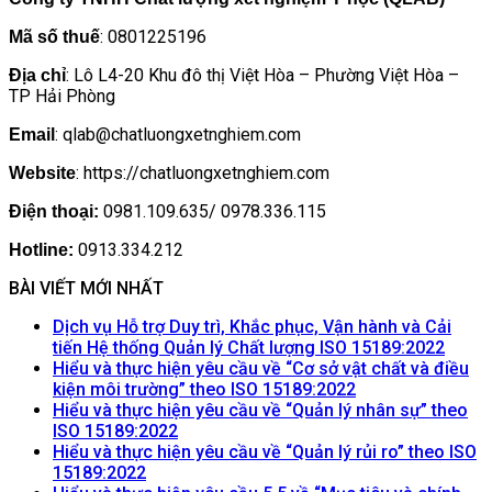
: 0801225196
Mã số thuế
: Lô L4-20 Khu đô thị Việt Hòa – Phường Việt Hòa –
Địa chỉ
TP Hải Phòng
: qlab@chatluongxetnghiem.com
Email
: https://chatluongxetnghiem.com
Website
0981.109.635/ 0978.336.115
Điện thoại:
0913.334.212
Hotline:
BÀI VIẾT MỚI NHẤT
Dịch vụ Hỗ trợ Duy trì, Khắc phục, Vận hành và Cải
Khôn
tiến Hệ thống Quản lý Chất lượng ISO 15189:2022
có
Hiểu và thực hiện yêu cầu về “Cơ sở vật chất và điều
Không
bình
kiện môi trường” theo ISO 15189:2022
có
luận
Hiểu và thực hiện yêu cầu về “Quản lý nhân sự” theo
ở
Không
bình
ISO 15189:2022
Dịch
có
luận
Hiểu và thực hiện yêu cầu về “Quản lý rủi ro” theo ISO
ở
vụ
Không
bình
15189:2022
Hiểu
Hỗ