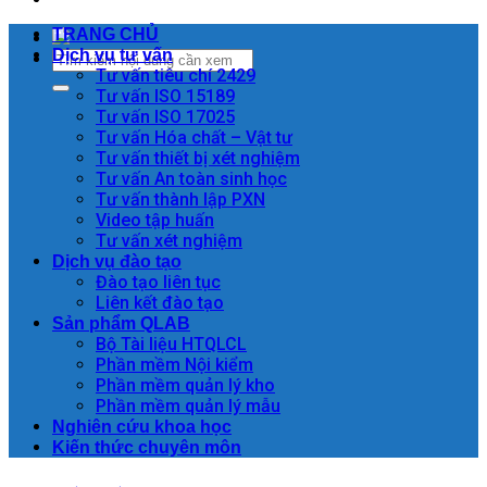
TRANG CHỦ
Dịch vụ tư vấn
Tư vấn tiêu chí 2429
Tư vấn ISO 15189
Tư vấn ISO 17025
Tư vấn Hóa chất – Vật tư
Tư vấn thiết bị xét nghiệm
Tư vấn An toàn sinh học
Tư vấn thành lập PXN
Video tập huấn
Tư vấn xét nghiệm
Dịch vụ đào tạo
Đào tạo liên tục
Liên kết đào tạo
Sản phẩm QLAB
Bộ Tài liệu HTQLCL
Phần mềm Nội kiểm
Phần mềm quản lý kho
Phần mềm quản lý mẫu
Nghiên cứu khoa học
Kiến thức chuyên môn