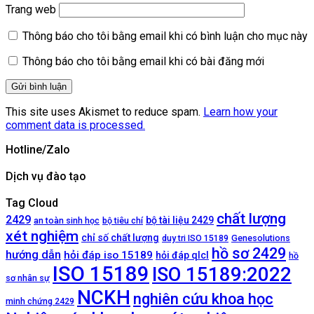
Trang web
Thông báo cho tôi bằng email khi có bình luận cho mục này
Thông báo cho tôi bằng email khi có bài đăng mới
This site uses Akismet to reduce spam.
Learn how your
comment data is processed.
Hotline/Zalo
Dịch vụ đào tạo
Tag Cloud
chất lượng
2429
bộ tài liệu 2429
an toàn sinh học
bộ tiêu chí
xét nghiệm
chỉ số chất lượng
duy tri ISO 15189
Genesolutions
hồ sơ 2429
hướng dẫn
hỏi đáp iso 15189
hỏi đáp qlcl
hồ
ISO 15189
ISO 15189:2022
sơ nhân sự
NCKH
nghiên cứu khoa học
minh chứng 2429