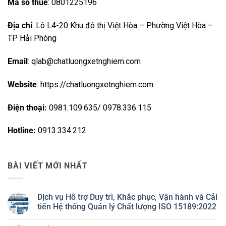
Mã số thuế
: 0801225196
Địa chỉ
: Lô L4-20 Khu đô thị Việt Hòa – Phường Việt Hòa –
TP Hải Phòng
Email
: qlab@chatluongxetnghiem.com
Website
: https://chatluongxetnghiem.com
Điện thoại:
0981.109.635/ 0978.336.115
Hotline:
0913.334.212
BÀI VIẾT MỚI NHẤT
Dịch vụ Hỗ trợ Duy trì, Khắc phục, Vận hành và Cải
tiến Hệ thống Quản lý Chất lượng ISO 15189:2022
Không
có