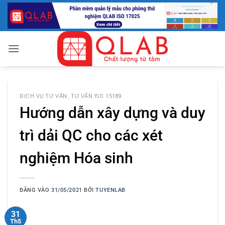
Bỏ
qua
nội
dung
DỊCH VỤ TƯ VẤN
,
TƯ VẤN ISO 15189
Hướng dẫn xây dựng và duy
trì dải QC cho các xét
nghiệm Hóa sinh
ĐĂNG VÀO
31/05/2021
BỞI
TUYENLAB
31
Th5