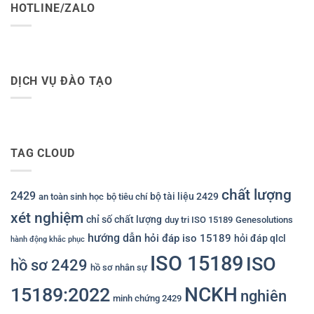
HOTLINE/ZALO
DỊCH VỤ ĐÀO TẠO
TAG CLOUD
chất lượng
2429
bộ tài liệu 2429
an toàn sinh học
bộ tiêu chí
xét nghiệm
chỉ số chất lượng
duy tri ISO 15189
Genesolutions
hướng dẫn
hỏi đáp iso 15189
hỏi đáp qlcl
hành động khắc phục
ISO 15189
ISO
hồ sơ 2429
hồ sơ nhân sự
NCKH
15189:2022
nghiên
minh chứng 2429