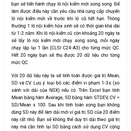
bạn sẽ tiến hành chạy lô nội kiểm mới song song. Để
làm được điều này cần yêu cầu nhà cung cấp chuyển
lô nội kiểm mới về trước khi lô cũ hết hạn. Thông
thường 1 lô nội kiểm hóa sinh sẽ có thời gian khá dài
từ 1-2 năm. Khi lô nội kiểm cũ còn khoảng 20 ngày ta
sẽ lấy lô nội kiểm mới chạy song song, mỗi ngày
chạy lặp lại 1 lần (CLSI C24-A3) cho từng mức QC.
Hết 20 ngày bạn sẽ thu được 20 dữ liệu cho từng
mức QC.
Với 20 dữ liệu này ta sẽ tính toán được giá trị Mean,
SD và CV. Lưu ý loại bỏ các điểm vi phạm 1-3s (so
sánh với dải của NSX) nếu có. Trên Excel bạn tính
Mean bằng hàm Average, SD bằng hàm STDEV, CV =
SD/Mean x 100. Sau khi tính toán xong bạn không
dùng SD này để làm dải mới vì giá trị SD của 20 điểm
này rất nhỏ. Bạn sẽ không thể duy trì dải theo giá trị
này mà cần tính lại SD bằng cách sử dụng CV cộng