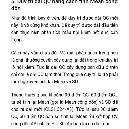
5. Duy trì dải QC bằng cách tính Mean cộng
dồn
Như đã trình bày ở trên, để duy trì được dải QC mới
này là vô cùng khó khăn. Để duy trì được dải đầu tiên
cần thực hiện phân tích mẫu nội kiểm hết sức cẩn
trọng.
Cách này vẫn chưa đủ. Mà giải pháp quan trọng hơn
là phải thường xuyên xây dựng lại dải trong khi duy trì
lô nội kiểm. Tức là dải QC xây dựng ban đầu ở trên
chỉ coi là dải QC tạm thời. Trong quá duy trì lô đó phải
thường xuyên tính lại Mean và SD.
Thông thường sau khoảng 30 điểm QC, 60 điểm QC…
ta sẽ tính lại Mean (gọi là Mean cộng dồn) và SD để
cho ra dải mới (CLSI C24-A3). Tức là sau 30 điểm
QC, 60 điểm QC bạn sẽ tính lại Mean rồi kết hợp CV
cộng dồn để tính lại SD. Khi đó bạn lại có dải mới.