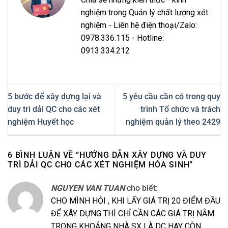
nghiệm trong Quản lý chất lượng xét
nghiệm - Liên hệ điện thoại/Zalo:
0978.336.115 - Hotline:
0913.334.212
5 bước để xây dựng lại và
5 yêu cầu cần có trong quy
duy trì dải QC cho các xét
trình Tổ chức và trách
nghiệm Huyết học
nghiệm quản lý theo 2429
6 BÌNH LUẬN VỀ “
HƯỚNG DẪN XÂY DỰNG VÀ DUY
TRÌ DẢI QC CHO CÁC XÉT NGHIỆM HÓA SINH
”
NGUYEN VAN TUAN
cho biết:
CHO MÌNH HỎI , KHI LẤY GIÁ TRỊ 20 ĐIỂM ĐẦU
ĐỂ XÂY DỰNG THÌ CHỈ CẦN CÁC GIÁ TRỊ NẰM
TRONG KHOẢNG NHÀ SX LÀ DC HAY CÒN