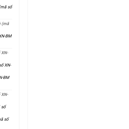
 (mã số
ộ (mã
 XN-BM
ố XN-
số XN-
XN-BM
ố XN-
 số
mã số