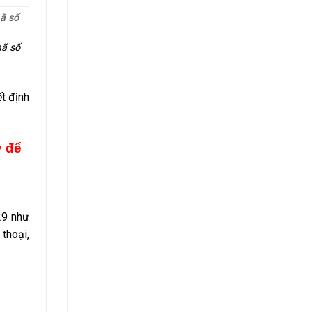
ã số
mã số
t định
y để
29 như
 thoại,