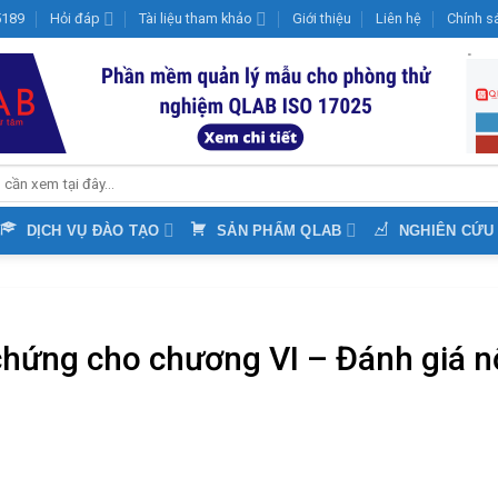
15189
Hỏi đáp
Tài liệu tham khảo
Giới thiệu
Liên hệ
Chính s
DỊCH VỤ ĐÀO TẠO
SẢN PHẨM QLAB
NGHIÊN CỨU
hứng cho chương VI – Đánh giá n