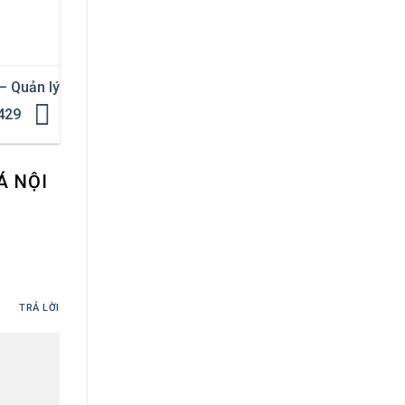
– Quản lý
2429
Á NỘI
TRẢ LỜI