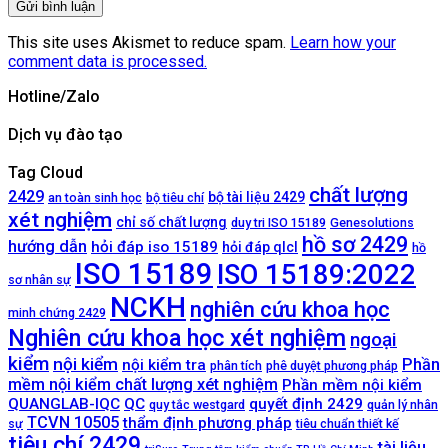
This site uses Akismet to reduce spam.
Learn how your
comment data is processed.
Hotline/Zalo
Dịch vụ đào tạo
Tag Cloud
chất lượng
2429
bộ tài liệu 2429
an toàn sinh học
bộ tiêu chí
xét nghiệm
chỉ số chất lượng
duy tri ISO 15189
Genesolutions
hồ sơ 2429
hướng dẫn
hỏi đáp iso 15189
hỏi đáp qlcl
hồ
ISO 15189
ISO 15189:2022
sơ nhân sự
NCKH
nghiên cứu khoa học
minh chứng 2429
Nghiên cứu khoa học xét nghiệm
ngoại
kiểm
nội kiểm
Phần
nội kiểm tra
phân tích
phê duyệt phương pháp
mềm nội kiểm chất lượng xét nghiệm
Phần mềm nội kiểm
QUANGLAB-IQC
QC
quyết định 2429
quy tắc westgard
quản lý nhân
TCVN 10505
thẩm định phương pháp
sự
tiêu chuẩn thiết kế
tiêu chí 2429
tài liệu