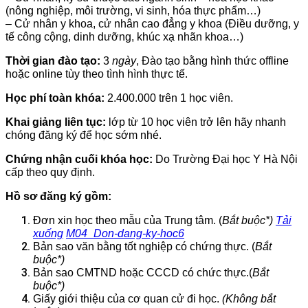
(nông nghiệp, môi trường, vi sinh, hóa thực phẩm…)
– Cử nhân y khoa, cử nhân cao đẳng y khoa (Điều dưỡng, y
tế công cộng, dinh dưỡng, khúc xạ nhãn khoa…)
Thời gian đào tạo:
3
ngày
, Đào tạo bằng hình thức offline
hoặc online tùy theo tình hình thực tế.
Học phí toàn khóa:
2.400.000 trên 1 học viên.
Khai giảng liên tục:
lớp từ 10 học viên trở lên hãy nhanh
chóng đăng ký để học sớm nhé.
Chứng nhận cuối khóa học:
Do Trường Đại học Y Hà Nội
cấp theo quy định.
Hồ sơ đăng ký gồm:
Đơn xin học theo mẫu của Trung tâm. (
Bắt buộc*)
Tải
xuống
M04_Don-dang-ky-hoc6
Bản sao văn bằng tốt nghiệp có chứng thực. (
Bắt
buộc*)
Bản sao CMTND hoặc CCCD có chức thực.(
Bắt
buộc*)
Giấy giới thiệu của cơ quan cử đi học.
(Không bắt