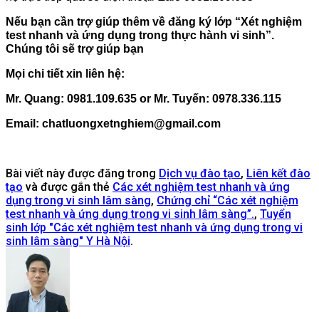
Nếu bạn cần trợ giúp thêm về đăng ký lớp “Xét nghiệm
test nhanh và ứng dụng trong thực hành vi sinh”.
Chúng tôi sẽ trợ giúp bạn
Mọi chi tiết xin liên hệ:
Mr. Quang: 0981.109.635 or Mr. Tuyến: 0978.336.115
Email: chatluongxetnghiem@gmail.com
Bài viết này được đăng trong
Dịch vụ đào tạo
,
Liên kết đào
tạo
và được gắn thẻ
Các xét nghiệm test nhanh và ứng
dụng trong vi sinh lâm sàng
,
Chứng chỉ “Các xét nghiệm
test nhanh và ứng dụng trong vi sinh lâm sàng”.
,
Tuyển
sinh lớp "Các xét nghiệm test nhanh và ứng dụng trong vi
sinh lâm sàng" Y Hà Nội
.