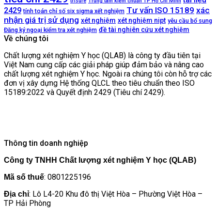
triSure
Trung tâm kiểm chuẩn TP Hồ Chí Minh
Tư vấn ISO 15189
xác
2429
tính toán chỉ số six sigma xết nghiệm
nhận giá trị sử dụng
xét nghiệm
xét nghiệm nipt
yêu cầu bổ sung
đề tài nghiên cứu xét nghiệm
Đăng ký ngoại kiểm tra xét nghiệm
Về chúng tôi
Chất lượng xét nghiệm Y học (QLAB) là công ty đầu tiên tại
Việt Nam cung cấp các giải pháp giúp đảm bảo và nâng cao
chất lượng xét nghiệm Y học. Ngoài ra chúng tôi còn hỗ trợ các
đơn vị xây dựng Hệ thống QLCL theo tiêu chuẩn theo ISO
15189:2022 và Quyết định 2429 (Tiêu chí 2429).
Thông tin doanh nghiệp
Công ty TNHH Chất lượng xét nghiệm Y học (QLAB)
: 0801225196
Mã số thuế
: Lô L4-20 Khu đô thị Việt Hòa – Phường Việt Hòa –
Địa chỉ
TP Hải Phòng