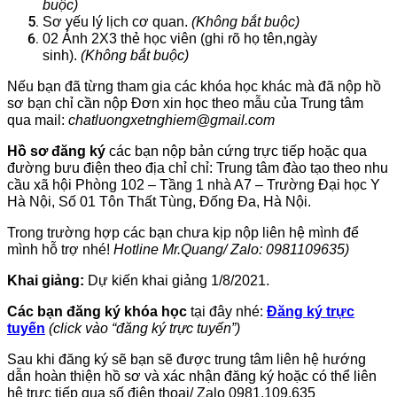
buộc)
Sơ yếu lý lịch cơ quan.
(Không bắt buộc)
02 Ảnh 2X3 thẻ học viên (ghi rõ họ tên,ngày
sinh).
(Không bắt buộc)
Nếu bạn đã từng tham gia các khóa học khác mà đã nộp hồ
sơ bạn chỉ cần nộp Đơn xin học theo mẫu của Trung tâm
qua mail:
chatluongxetnghiem@gmail.com
Hồ sơ đăng ký
các bạn nộp bản cứng trực tiếp hoặc qua
đường bưu điện theo địa chỉ chỉ: Trung tâm đào tạo theo nhu
cầu xã hội Phòng 102 – Tầng 1 nhà A7 – Trường Đại học Y
Hà Nội, Số 01 Tôn Thất Tùng, Đống Đa, Hà Nội.
Trong trường hợp các bạn chưa kịp nộp liên hệ mình để
mình hỗ trợ nhé!
Hotline Mr.Quang/ Zalo: 0981109635)
Khai giảng:
Dự kiến khai giảng 1/8/2021.
Các bạn đăng ký khóa học
tại đây nhé:
Đăng ký trực
tuyến
(click vào “đăng ký trực tuyến”)
Sau khi đăng ký sẽ bạn sẽ được trung tâm liên hệ hướng
dẫn hoàn thiện hồ sơ và xác nhận đăng ký hoặc có thể liên
hệ trực tiếp qua số điện thoại/ Zalo 0981.109.635