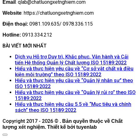
: qlab@chatluongxetnghiem.com
Email
: https://chatluongxetnghiem.com
Website
0981.109.635/ 0978.336.115
Điện thoại:
0913.334.212
Hotline:
BÀI VIẾT MỚI NHẤT
Dịch vụ Hỗ trợ Duy trì, Khắc phục, Vận hành và Cải
Khôn
tiến Hệ thống Quản lý Chất lượng ISO 15189:2022
có
Hiểu và thực hiện yêu cầu về “Cơ sở vật chất và điều
Không
bình
kiện môi trường” theo ISO 15189:2022
có
luận
Hiểu và thực hiện yêu cầu về “Quản lý nhân sự” theo
ở
Không
bình
ISO 15189:2022
Dịch
có
luận
Hiểu và thực hiện yêu cầu về “Quản lý rủi ro” theo ISO
ở
vụ
Không
bình
15189:2022
Hiểu
Hỗ
có
luận
Hiểu và thực hiện yêu cầu 5.5 về “Mục tiêu và chính
ở
và
trợ
bình
Không
sách” theo ISO 15189:2022
Hiểu
thực
Duy
luận
có
Copyright 2017 - 2026 ©
ở
và
. Bản quyền thuộc về Chất
hiện
trì,
bình
lượng xét nghiệm. Thiết kế bởi tuyenlab
Hiểu
thực
yêu
Khắc
luận
và
hiện
ở
cầu
phục,
thực
yêu
Hiểu
về
Vận