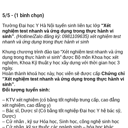
5/5 - (1 bình chọn)
Trường Đại học Y Hà Nội tuyển sinh liên tục lớp
“Xét
nghiệm test nhanh và ứng dụng trong thực hành vi
sinh”
.
(Hotline/Zalo đăng ký: 0981109635) xét nghiệm test
nhanh và ứng dụng trong thực hành vi sinh
Khung chương trình đào tạo “Xét nghiệm test nhanh và ứng
dụng trong thực hành vi sinh
” được Bộ môn Khoa học xét
nghiệm, Khoa Kỹ thuật y học xây dựng với thời gian học 3
ngày.
Hoàn thành khoá học này, học viên sẽ được cấp
Chứng chỉ
“Xét nghiệm test nhanh và ứng dụng trong thực hành vi
sinh”
.
Đối tượng tuyển sinh:
– KTV xét nghiệm (có bằng tốt nghiệp trung cấp, cao đẳng
xét nghiệm, cao đẳng y)
– Bác sĩ, Dược sĩ (Có bằng tốt nghiệp Đại học Y hệ bác sỹ,
Dược)
– Cử nhân , kỹ sư Hóa học, Sinh học, công nghệ sinh học
– Cử nhân, kỹ sư thuộc các ngành sinh – hóa học khác