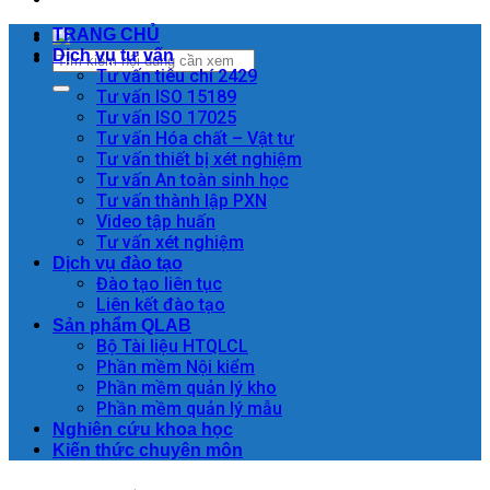
TRANG CHỦ
Dịch vụ tư vấn
Tư vấn tiêu chí 2429
Tư vấn ISO 15189
Tư vấn ISO 17025
Tư vấn Hóa chất – Vật tư
Tư vấn thiết bị xét nghiệm
Tư vấn An toàn sinh học
Tư vấn thành lập PXN
Video tập huấn
Tư vấn xét nghiệm
Dịch vụ đào tạo
Đào tạo liên tục
Liên kết đào tạo
Sản phẩm QLAB
Bộ Tài liệu HTQLCL
Phần mềm Nội kiểm
Phần mềm quản lý kho
Phần mềm quản lý mẫu
Nghiên cứu khoa học
Kiến thức chuyên môn