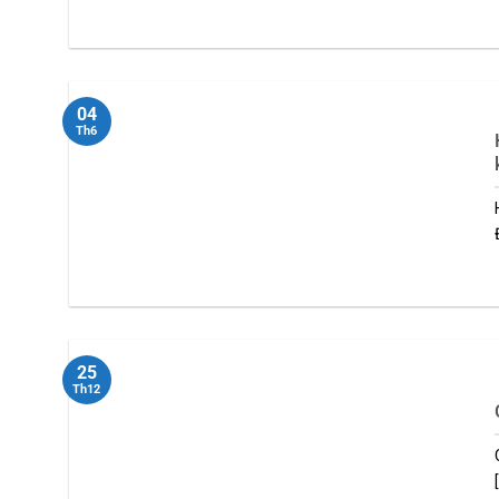
04
Th6
25
Th12
[