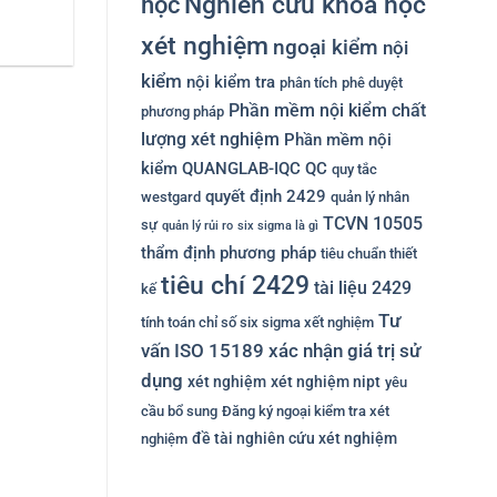
Nghiên cứu khoa học
học
xét nghiệm
ngoại kiểm
nội
kiểm
nội kiểm tra
phân tích
phê duyệt
Phần mềm nội kiểm chất
phương pháp
lượng xét nghiệm
Phần mềm nội
kiểm QUANGLAB-IQC
QC
quy tắc
quyết định 2429
westgard
quản lý nhân
TCVN 10505
sự
quản lý rủi ro
six sigma là gì
thẩm định phương pháp
tiêu chuẩn thiết
tiêu chí 2429
tài liệu 2429
kế
Tư
tính toán chỉ số six sigma xết nghiệm
vấn ISO 15189
xác nhận giá trị sử
dụng
xét nghiệm
xét nghiệm nipt
yêu
cầu bổ sung
Đăng ký ngoại kiểm tra xét
đề tài nghiên cứu xét nghiệm
nghiệm