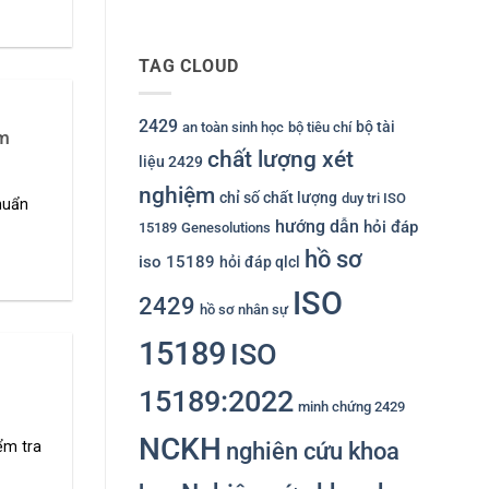
TAG CLOUD
2429
bộ tài
an toàn sinh học
bộ tiêu chí
âm
chất lượng xét
liệu 2429
nghiệm
chỉ số chất lượng
duy tri ISO
huẩn
hướng dẫn
hỏi đáp
15189
Genesolutions
hồ sơ
iso 15189
hỏi đáp qlcl
ISO
2429
hồ sơ nhân sự
15189
ISO
15189:2022
minh chứng 2429
NCKH
nghiên cứu khoa
ểm tra