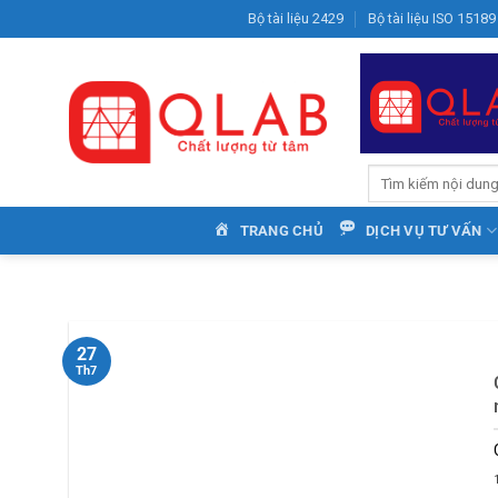
Bỏ
Bộ tài liệu 2429
Bộ tài liệu ISO 15189
qua
nội
dung
TRANG CHỦ
DỊCH VỤ TƯ VẤN
27
Th7