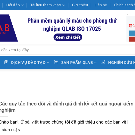
Hỏi đáp
Tài liệu tham khảo
Giới thiệu
Liên hệ
Chính sách 
DỊCH VỤ ĐÀO TẠO
SẢN PHẨM QLAB
NGHIÊN CỨU 
Các quy tắc theo dõi và đánh giá định kỳ kết quả ngoại kiểm 
nghiệm
Chào bạn!. Ở bài viết trước chúng tôi đã giới thiệu cho các bạn về [...]
1 BÌNH LUẬN