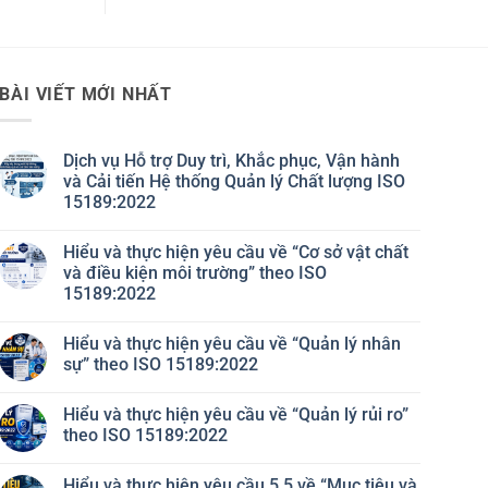
BÀI VIẾT MỚI NHẤT
Dịch vụ Hỗ trợ Duy trì, Khắc phục, Vận hành
và Cải tiến Hệ thống Quản lý Chất lượng ISO
15189:2022
Không
có
Hiểu và thực hiện yêu cầu về “Cơ sở vật chất
bình
luận
và điều kiện môi trường” theo ISO
ở
15189:2022
Dịch
vụ
Không
Hỗ
có
trợ
Hiểu và thực hiện yêu cầu về “Quản lý nhân
bình
Duy
luận
sự” theo ISO 15189:2022
trì,
ở
Khắc
Hiểu
Không
phục,
và
có
Vận
Hiểu và thực hiện yêu cầu về “Quản lý rủi ro”
thực
bình
hành
hiện
luận
theo ISO 15189:2022
và
yêu
ở
Cải
cầu
Hiểu
Không
tiến
về
và
có
Hệ
Hiểu và thực hiện yêu cầu 5.5 về “Mục tiêu và
“Cơ
thực
bình