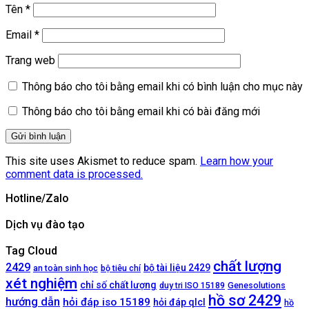
Tên
*
Email
*
Trang web
Thông báo cho tôi bằng email khi có bình luận cho mục này
Thông báo cho tôi bằng email khi có bài đăng mới
This site uses Akismet to reduce spam.
Learn how your
comment data is processed.
Hotline/Zalo
Dịch vụ đào tạo
Tag Cloud
chất lượng
2429
bộ tài liệu 2429
an toàn sinh học
bộ tiêu chí
xét nghiệm
chỉ số chất lượng
duy tri ISO 15189
Genesolutions
hồ sơ 2429
hướng dẫn
hỏi đáp iso 15189
hỏi đáp qlcl
hồ