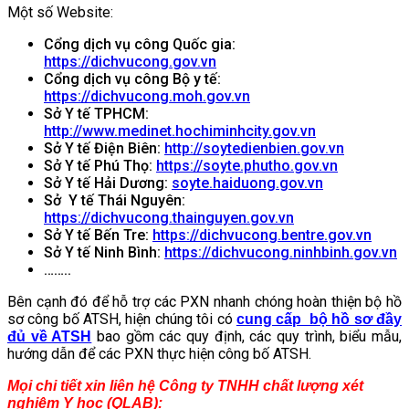
Một số Website:
Cổng dịch vụ công Quốc gia:
https://dichvucong.gov.vn
Cổng dịch vụ công Bộ y tế:
https://dichvucong.moh.gov.vn
Sở Y tế TPHCM:
http://www.medinet.hochiminhcity.gov.vn
Sở Y tế Điện Biên:
http://soytedienbien.gov.vn
Sở Y tế Phú Thọ:
https://soyte.phutho.gov.vn
Sở Y tế Hải Dương:
soyte.haiduong.gov.vn
Sở Y tế Thái Nguyên:
https://dichvucong.thainguyen.gov.vn
Sở Y tế Bến Tre:
https://dichvucong.bentre.gov.vn
Sở Y tế Ninh Bình:
https://dichvucong.ninhbinh.gov.vn
……..
Bên cạnh đó để hỗ trợ các PXN nhanh chóng hoàn thiện bộ hồ
sơ công bố ATSH, hiện chúng tôi có
cung cấp bộ hồ sơ đầy
bao gồm các quy định, các quy trình, biểu mẫu,
đủ về ATSH
hướng dẫn để các PXN thực hiện công bố ATSH.
Mọi chi tiết xin liên hệ Công ty TNHH chất lượng xét
nghiệm Y học (QLAB):