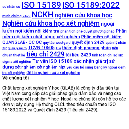
ISO 15189
ISO 15189:2022
sơ nhân sự
NCKH
nghiên cứu khoa học
minh chứng 2429
Nghiên cứu khoa học xét nghiệm
ngoại
kiểm
nội kiểm
Phần
nội kiểm tra
phân tích
phê duyệt phương pháp
mềm nội kiểm chất lượng xét nghiệm
Phần mềm nội kiểm
QUANGLAB-IQC
QC
quyết định 2429
quy tắc westgard
quản lý nhân
TCVN 10505
thẩm định phương pháp
sự
tiêu
quản lý rủi ro
TEa
tiêu chí 2429
tài liệu 2429
chuẩn thiết kế
tính toán chỉ số six
Tư vấn ISO 15189
xác nhận giá trị sử
sigma xết nghiệm
dụng
xét nghiệm
xét nghiệm nipt
yêu cầu bổ sung
Đăng ký ngoại kiểm
đề tài nghiên cứu xét nghiệm
tra xét nghiệm
Về chúng tôi
Chất lượng xét nghiệm Y học (QLAB) là công ty đầu tiên tại
Việt Nam cung cấp các giải pháp giúp đảm bảo và nâng cao
chất lượng xét nghiệm Y học. Ngoài ra chúng tôi còn hỗ trợ các
đơn vị xây dựng Hệ thống QLCL theo tiêu chuẩn theo ISO
15189:2022 và Quyết định 2429 (Tiêu chí 2429).