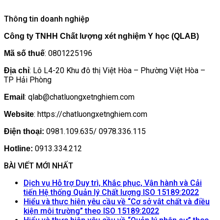
Thông tin doanh nghiệp
Công ty TNHH Chất lượng xét nghiệm Y học (QLAB)
: 0801225196
Mã số thuế
: Lô L4-20 Khu đô thị Việt Hòa – Phường Việt Hòa –
Địa chỉ
TP Hải Phòng
: qlab@chatluongxetnghiem.com
Email
: https://chatluongxetnghiem.com
Website
0981.109.635/ 0978.336.115
Điện thoại:
0913.334.212
Hotline:
BÀI VIẾT MỚI NHẤT
Dịch vụ Hỗ trợ Duy trì, Khắc phục, Vận hành và Cải
Khôn
tiến Hệ thống Quản lý Chất lượng ISO 15189:2022
có
Hiểu và thực hiện yêu cầu về “Cơ sở vật chất và điều
Không
bình
kiện môi trường” theo ISO 15189:2022
có
luận