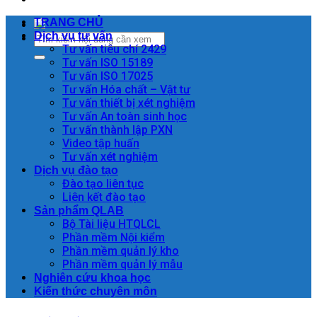
TRANG CHỦ
Dịch vụ tư vấn
Tư vấn tiêu chí 2429
Tư vấn ISO 15189
Tư vấn ISO 17025
Tư vấn Hóa chất – Vật tư
Tư vấn thiết bị xét nghiệm
Tư vấn An toàn sinh học
Tư vấn thành lập PXN
Video tập huấn
Tư vấn xét nghiệm
Dịch vụ đào tạo
Đào tạo liên tục
Liên kết đào tạo
Sản phẩm QLAB
Bộ Tài liệu HTQLCL
Phần mềm Nội kiểm
Phần mềm quản lý kho
Phần mềm quản lý mẫu
Nghiên cứu khoa học
Kiến thức chuyên môn