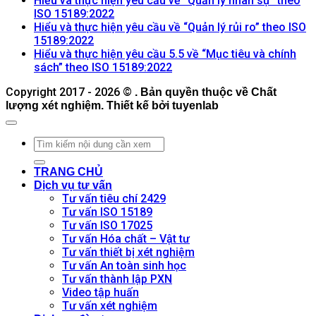
Hiểu và thực hiện yêu cầu về “Quản lý nhân sự” theo
ở
Không
bình
ISO 15189:2022
Dịch
có
luận
Hiểu và thực hiện yêu cầu về “Quản lý rủi ro” theo ISO
ở
vụ
Không
bình
15189:2022
Hiểu
Hỗ
có
luận
Hiểu và thực hiện yêu cầu 5.5 về “Mục tiêu và chính
ở
và
trợ
bình
Không
sách” theo ISO 15189:2022
Hiểu
thực
Duy
luận
có
Copyright 2017 - 2026 ©
ở
và
. Bản quyền thuộc về Chất
hiện
trì,
bình
lượng xét nghiệm. Thiết kế bởi tuyenlab
Hiểu
thực
yêu
Khắc
luận
và
hiện
ở
cầu
phục,
thực
yêu
Hiểu
về
Vận
hiện
cầu
và
“Cơ
hành
yêu
về
thực
sở
và
TRANG CHỦ
cầu
“Quản
hiện
vật
Cải
Dịch vụ tư vấn
về
lý
yêu
chất
tiến
Tư vấn tiêu chí 2429
“Quản
nhân
cầu
và
Hệ
Tư vấn ISO 15189
lý
sự”
5.5
điều
thống
Tư vấn ISO 17025
rủi
theo
về
kiện
Quản
Tư vấn Hóa chất – Vật tư
ro”
ISO
“Mục
môi
lý
Tư vấn thiết bị xét nghiệm
theo
15189:2022
tiêu
trường”
Chất
Tư vấn An toàn sinh học
ISO
và
theo
lượng
Tư vấn thành lập PXN
15189:2022
chính
ISO
ISO
Video tập huấn
sách”
15189:2022
15189
Tư vấn xét nghiệm
theo