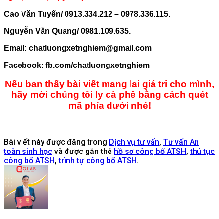
Cao Văn Tuyến/ 0913.334.212 – 0978.336.115.
Nguyễn Văn Quang/ 0981.109.635.
Email: chatluongxetnghiem@gmail.com
Facebook: fb.com/chatluongxetnghiem
Nếu bạn thấy bài viết mang lại giá trị cho mình,
hãy mời chúng tôi ly cà phê bằng cách quét
mã phía dưới nhé!
Bài viết này được đăng trong
Dịch vụ tư vấn
,
Tư vấn An
toàn sinh học
và được gắn thẻ
hồ sơ công bố ATSH
,
thủ tục
công bố ATSH
,
trình tự công bố ATSH
.