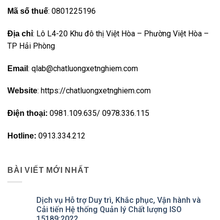
: 0801225196
Mã số thuế
: Lô L4-20 Khu đô thị Việt Hòa – Phường Việt Hòa –
Địa chỉ
TP Hải Phòng
: qlab@chatluongxetnghiem.com
Email
: https://chatluongxetnghiem.com
Website
0981.109.635/ 0978.336.115
Điện thoại:
0913.334.212
Hotline:
BÀI VIẾT MỚI NHẤT
Dịch vụ Hỗ trợ Duy trì, Khắc phục, Vận hành và
Cải tiến Hệ thống Quản lý Chất lượng ISO
15189:2022