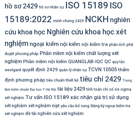
ISO 15189
ISO
hồ sơ 2429
hồ sơ nhân sự
NCKH
15189:2022
nghiên
minh chứng 2429
Nghiên cứu khoa học xét
cứu khoa học
nghiệm
ngoại kiểm
nội kiểm
nội kiểm tra
phân tích
phê
Phần mềm nội kiểm chất lượng xét
duyệt phương pháp
nghiệm
Phần mềm nội kiểm QUANGLAB-IQC
QC
quy tắc
TCVN 10505
quyết định 2429
thẩm
westgard
quản lý nhân sự
tiêu chí 2429
định phương pháp
tiêu chuẩn thiết kế
Trung
tài liệu 2429
tính toán chỉ số six sigma
tâm kiểm chuẩn Đại học Y Hà Nội
Tư vấn ISO 15189
xác nhận giá trị sử dụng
xết nghiệm
xét nghiệm
xét nghiệm nipt
yêu cầu bổ sung
Đăng ký ngoại kiểm tra
đề tài nghiên cứu xét nghiệm
xét nghiệm