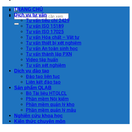
TRANG CHỦ
Dịch vụ tư vấn
Tư vấn tiêu chí 2429
Tư vấn ISO 15189
Tư vấn ISO 17025
Tư vấn Hóa chất – Vật tư
Tư vấn thiết bị xét nghiệm
Tư vấn An toàn sinh học
Tư vấn thành lập PXN
Video tập huấn
Tư vấn xét nghiệm
Dịch vụ đào tạo
Đào tạo liên tục
Liên kết đào tạo
Sản phẩm QLAB
Bộ Tài liệu HTQLCL
Phần mềm Nội kiểm
Phần mềm quản lý kho
Phần mềm quản lý mẫu
Nghiên cứu khoa học
Kiến thức chuyên môn