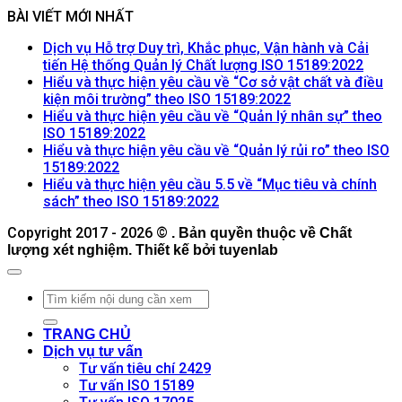
BÀI VIẾT MỚI NHẤT
Dịch vụ Hỗ trợ Duy trì, Khắc phục, Vận hành và Cải
Khôn
tiến Hệ thống Quản lý Chất lượng ISO 15189:2022
có
Hiểu và thực hiện yêu cầu về “Cơ sở vật chất và điều
Không
bình
kiện môi trường” theo ISO 15189:2022
có
luận
Hiểu và thực hiện yêu cầu về “Quản lý nhân sự” theo
ở
Không
bình
ISO 15189:2022
Dịch
có
luận
Hiểu và thực hiện yêu cầu về “Quản lý rủi ro” theo ISO
ở
vụ
Không
bình
15189:2022
Hiểu
Hỗ
có
luận
Hiểu và thực hiện yêu cầu 5.5 về “Mục tiêu và chính
ở
và
trợ
bình
Không
sách” theo ISO 15189:2022
Hiểu
thực
Duy
luận
có
Copyright 2017 - 2026 ©
ở
và
. Bản quyền thuộc về Chất
hiện
trì,
bình
lượng xét nghiệm. Thiết kế bởi tuyenlab
Hiểu
thực
yêu
Khắc
luận
và
hiện
ở
cầu
phục,
thực
yêu
Hiểu
về
Vận
hiện
cầu
và
“Cơ
hành
yêu
về
thực
sở
và
TRANG CHỦ
cầu
“Quản
hiện
vật
Cải
Dịch vụ tư vấn
về
lý
yêu
chất
tiến
Tư vấn tiêu chí 2429
“Quản
nhân
cầu
và
Hệ
Tư vấn ISO 15189
lý
sự”
5.5
điều
thống