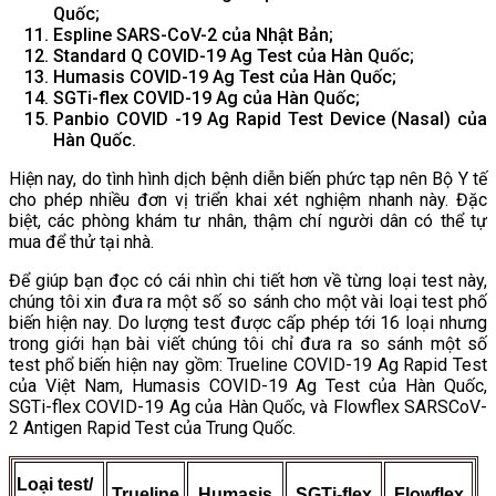
Quốc;
Espline SARS-CoV-2 của Nhật Bản;
Standard Q COVID-19 Ag Test của Hàn Quốc;
Humasis COVID-19 Ag Test của Hàn Quốc;
SGTi-flex COVID-19 Ag của Hàn Quốc;
Panbio COVID -19 Ag Rapid Test Device (Nasal) của
Hàn Quốc.
Hiện nay, do tình hình dịch bệnh diễn biến phức tạp nên Bộ Y tế
cho phép nhiều đơn vị triển khai xét nghiệm nhanh này. Đặc
biệt, các phòng khám tư nhân, thậm chí người dân có thể tự
mua để thử tại nhà.
Để giúp bạn đọc có cái nhìn chi tiết hơn về từng loại test này,
chúng tôi xin đưa ra một số so sánh cho một vài loại test phố
biến hiện nay. Do lượng test được cấp phép tới 16 loại nhưng
trong giới hạn bài viết chúng tôi chỉ đưa ra so sánh một số
test phổ biến hiện nay gồm: Trueline COVID-19 Ag Rapid Test
của Việt Nam, Humasis COVID-19 Ag Test của Hàn Quốc,
SGTi-flex COVID-19 Ag của Hàn Quốc, và Flowflex SARSCoV-
2 Antigen Rapid Test của Trung Quốc.
Loại test/
Trueline
Humasis
SGTi-flex
Flowflex