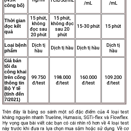
TCID50/mL
/mL
/mL
công bố)
15 phút,
15 phút,
Thời gian
không
không đọc
15-30 phút
15 phút
đọc kết
đọc sau
sau 20
quả
20 phút
phút
Dịch tị
Dịch tị
Loại bệnh
Dịch tị hầu
Dịch tị hầu
hầu
hầu
phẩm
Giá bán
tối đa
công khai
99.750
198.000
160.000
109.200
trên cổng
đ/test
đ/test
đ/test
đ/test
thông tin
Bộ Y tế
(tính đến
7/2021)
Trên đây là bảng so sánh một số đặc điểm của 4 loại test
kháng nguyên nhanh Trueline, Humasis, SGTi-flex và Flowflex.
Hy vọng qua bài viết các bạn có cái nhìn rõ hơn về 4 loại test
này trước khi đưa ra lựa chọn mua sắm hoặc sử dụng. Về cơ