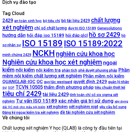
Dịch vụ đào tạo
Tag Cloud
chất lượng
2429
bộ tài liệu 2429
an toàn sinh học
bộ tiêu chí
xét nghiệm
chỉ số chất lượng
duy tri ISO 15189
Genesolutions
hồ sơ 2429
hướng dẫn
hỏi đáp iso 15189
hỏi đáp qlcl
hồ
ISO 15189
ISO 15189:2022
sơ nhân sự
NCKH
nghiên cứu khoa học
minh chứng 2429
Nghiên cứu khoa học xét nghiệm
ngoại
kiểm
nội kiểm
Phần
nội kiểm tra
phân tích
phê duyệt phương pháp
mềm nội kiểm chất lượng xét nghiệm
Phần mềm nội kiểm
QUANGLAB-IQC
QC
quyết định 2429
quy tắc westgard
quản lý nhân
TCVN 10505
thẩm định phương pháp
sự
tiêu chuẩn thiết kế
SOP
tiêu chí 2429
tài liệu 2429
tính toán chỉ số six sigma xết
Tư vấn ISO 15189
xác nhận giá trị sử dụng
nghiệm
xây dựng
xét nghiệm
xét nghiệm nipt
yêu cầu bổ sung
dải QC mới cho mẫu nội kiểm
đề tài nghiên cứu xét nghiệm
Đăng ký ngoại kiểm tra xét nghiệm
Về chúng tôi
Chất lượng xét nghiệm Y học (QLAB) là công ty đầu tiên tại