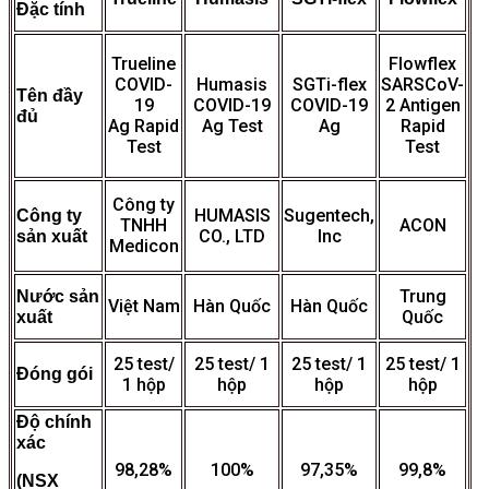
Đặc tính
Trueline
Flowflex
COVID-
Humasis
SGTi-flex
SARSCoV-
Tên đầy
19
COVID-19
COVID-19
2 Antigen
đủ
Ag Rapid
Ag Test
Ag
Rapid
Test
Test
Công ty
HUMASIS
Sugentech,
Công ty
TNHH
ACON
CO., LTD
Inc
sản xuất
Medicon
Trung
Nước sản
Việt Nam
Hàn Quốc
Hàn Quốc
Quốc
xuất
25 test/
25 test/ 1
25 test/ 1
25 test/ 1
Đóng gói
1 hộp
hộp
hộp
hộp
Độ chính
xác
98,28%
100%
97,35%
99,8%
(NSX