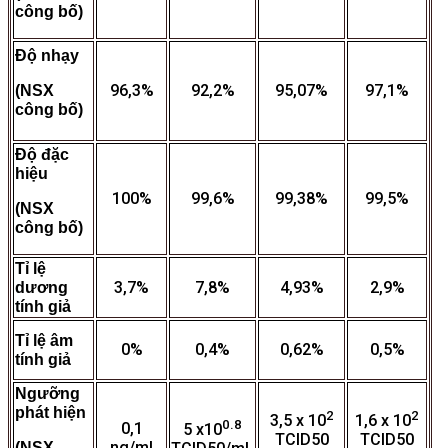
công bố)
Độ nhạy
96,3%
92,2%
95,07%
97,1%
(NSX
công bố)
Độ đặc
hiệu
100%
99,6%
99,38%
99,5%
(NSX
công bố)
Tỉ lệ
3,7%
7,8%
4,93%
2,9%
dương
tính giả
Tỉ lệ âm
0%
0,4%
0,62%
0,5%
tính giả
Ngưỡng
phát hiện
2
2
3,5 x 10
1,6 x 10
0.8
0,1
5 x10
TCID50
TCID50
ng/ml
(NSX