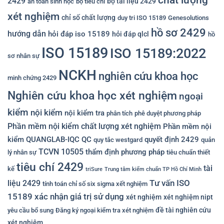
2429
bộ tài liệu 2429
an toàn sinh học
bộ tiêu chí
xét nghiệm
chỉ số chất lượng
duy tri ISO 15189
Genesolutions
hồ sơ 2429
hướng dẫn
hỏi đáp iso 15189
hỏi đáp qlcl
hồ
ISO 15189
ISO 15189:2022
sơ nhân sự
NCKH
nghiên cứu khoa học
minh chứng 2429
Nghiên cứu khoa học xét nghiệm
ngoại
kiểm
nội kiểm
nội kiểm tra
phân tích
phê duyệt phương pháp
Phần mềm nội kiểm chất lượng xét nghiệm
Phần mềm nội
kiểm QUANGLAB-IQC
QC
quyết định 2429
quy tắc westgard
quản
TCVN 10505
thẩm định phương pháp
lý nhân sự
tiêu chuẩn thiết
tiêu chí 2429
tài
kế
triSure
Trung tâm kiểm chuẩn TP Hồ Chí Minh
Tư vấn ISO
liệu 2429
tính toán chỉ số six sigma xết nghiệm
15189
xác nhận giá trị sử dụng
xét nghiệm
xét nghiệm nipt
đề tài nghiên cứu
yêu cầu bổ sung
Đăng ký ngoại kiểm tra xét nghiệm
xét nghiệm