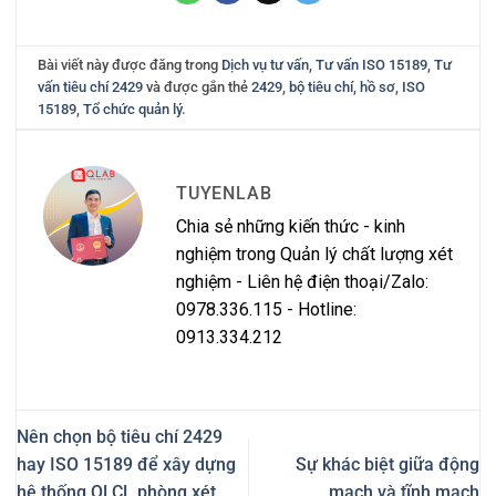
Bài viết này được đăng trong
Dịch vụ tư vấn
,
Tư vấn ISO 15189
,
Tư
vấn tiêu chí 2429
và được gắn thẻ
2429
,
bộ tiêu chí
,
hồ sơ
,
ISO
15189
,
Tổ chức quản lý
.
TUYENLAB
Chia sẻ những kiến thức - kinh
nghiệm trong Quản lý chất lượng xét
nghiệm - Liên hệ điện thoại/Zalo:
0978.336.115 - Hotline:
0913.334.212
Nên chọn bộ tiêu chí 2429
hay ISO 15189 để xây dựng
Sự khác biệt giữa động
hệ thống QLCL phòng xét
mạch và tĩnh mạch