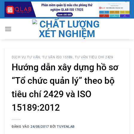
Bỏ
qua
nội
dung
DỊCH VỤ TƯ VẤN
,
TƯ VẤN ISO 15189
,
TƯ VẤN TIÊU CHÍ 2429
Hướng dẫn xây dựng hồ sơ
“Tổ chức quản lý” theo bộ
tiêu chí 2429 và ISO
15189:2012
ĐĂNG VÀO
24/08/2017
BỞI
TUYENLAB