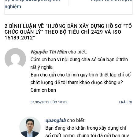
nghiệm
2 BÌNH LUẬN VỀ “
HƯỚNG DẪN XÂY DỰNG HỒ SƠ “TỔ
CHỨC QUẢN LÝ” THEO BỘ TIÊU CHÍ 2429 VÀ ISO
15189:2012
”
Nguyễn Thị Hiền
cho biết:
Cảm ơn bạn vì nội dung chia sẻ của bạn ở trên
rất ý nghĩa.
Bạn cho gửi cho tôi xin quy trình thiết lập chỉ số
chất lượng để tôi tham khảo được không ạ?
Cảm ơn bạn
31/05/2019 LÚC 18:09
TRẢ LỜI
quanglab
cho biết:
Bạn đang khó khăn trong xây dựng chỉ
số chất lượng, chúng tôi đã gửi bạn quy