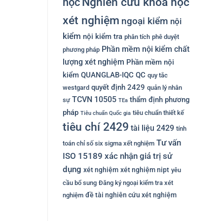
Nghiên cứu khoa học
học
xét nghiệm
ngoại kiểm
nội
kiểm
nội kiểm tra
phân tích
phê duyệt
Phần mềm nội kiểm chất
phương pháp
lượng xét nghiệm
Phần mềm nội
kiểm QUANGLAB-IQC
QC
quy tắc
quyết định 2429
westgard
quản lý nhân
TCVN 10505
thẩm định phương
sự
TEa
pháp
tiêu chuẩn thiết kế
Tiêu chuẩn Quốc gia
tiêu chí 2429
tài liệu 2429
tính
Tư vấn
toán chỉ số six sigma xết nghiệm
ISO 15189
xác nhận giá trị sử
dụng
xét nghiệm
xét nghiệm nipt
yêu
cầu bổ sung
Đăng ký ngoại kiểm tra xét
đề tài nghiên cứu xét nghiệm
nghiệm