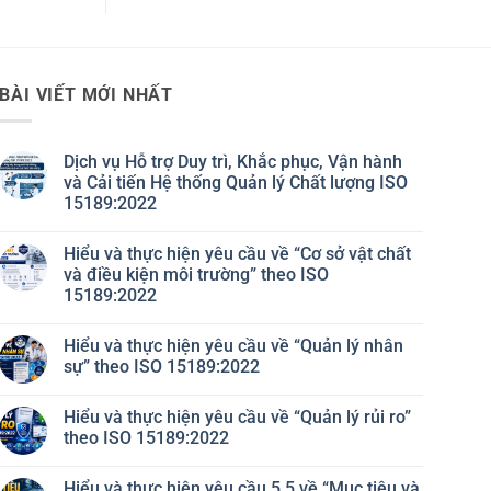
BÀI VIẾT MỚI NHẤT
Dịch vụ Hỗ trợ Duy trì, Khắc phục, Vận hành
và Cải tiến Hệ thống Quản lý Chất lượng ISO
15189:2022
Không
có
Hiểu và thực hiện yêu cầu về “Cơ sở vật chất
bình
luận
và điều kiện môi trường” theo ISO
ở
15189:2022
Dịch
vụ
Không
Hỗ
có
trợ
Hiểu và thực hiện yêu cầu về “Quản lý nhân
bình
Duy
luận
sự” theo ISO 15189:2022
trì,
ở
Khắc
Hiểu
Không
phục,
và
có
Vận
Hiểu và thực hiện yêu cầu về “Quản lý rủi ro”
thực
bình
hành
hiện
luận
theo ISO 15189:2022
và
yêu
ở
Cải
cầu
Hiểu
Không
tiến
về
và
có
Hệ
Hiểu và thực hiện yêu cầu 5.5 về “Mục tiêu và
“Cơ
thực
bình