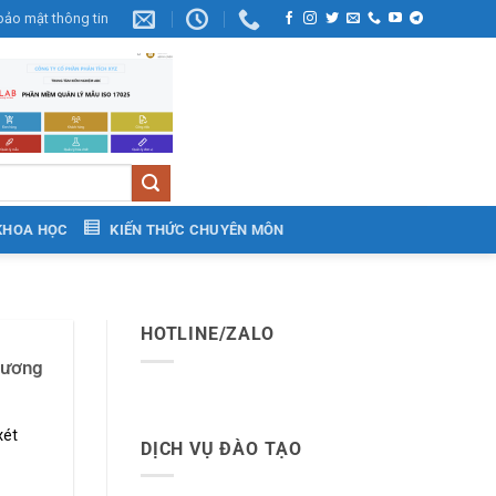
bảo mật thông tin
KHOA HỌC
KIẾN THỨC CHUYÊN MÔN
HOTLINE/ZALO
hương
xét
DỊCH VỤ ĐÀO TẠO