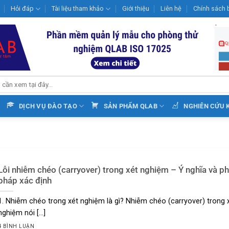
Hỏi đáp
Tài liệu tham khảo
Giới thiệu
Liên hệ
Chính sách 
DỊCH VỤ ĐÀO TẠO
SẢN PHẨM QLAB
NGHIÊN CỨU 
Lỗi nhiễm chéo (carryover) trong xét nghiệm – Ý nghĩa và p
pháp xác định
1. Nhiễm chéo trong xét nghiệm là gì? Nhiễm chéo (carryover) trong 
nghiệm nói [...]
4 BÌNH LUẬN