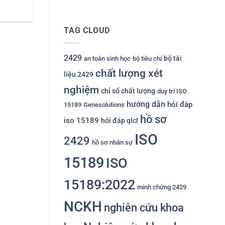
TAG CLOUD
2429
bộ tài
an toàn sinh học
bộ tiêu chí
chất lượng xét
liệu 2429
nghiệm
chỉ số chất lượng
duy tri ISO
hướng dẫn
hỏi đáp
15189
Genesolutions
hồ sơ
iso 15189
hỏi đáp qlcl
ISO
2429
hồ sơ nhân sự
15189
ISO
15189:2022
minh chứng 2429
NCKH
nghiên cứu khoa