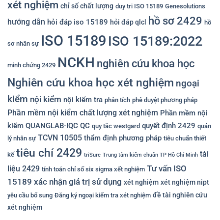
xét nghiệm
chỉ số chất lượng
duy tri ISO 15189
Genesolutions
hồ sơ 2429
hướng dẫn
hỏi đáp iso 15189
hỏi đáp qlcl
hồ
ISO 15189
ISO 15189:2022
sơ nhân sự
NCKH
nghiên cứu khoa học
minh chứng 2429
Nghiên cứu khoa học xét nghiệm
ngoại
kiểm
nội kiểm
nội kiểm tra
phân tích
phê duyệt phương pháp
Phần mềm nội kiểm chất lượng xét nghiệm
Phần mềm nội
kiểm QUANGLAB-IQC
QC
quyết định 2429
quy tắc westgard
quản
TCVN 10505
thẩm định phương pháp
lý nhân sự
tiêu chuẩn thiết
tiêu chí 2429
tài
kế
triSure
Trung tâm kiểm chuẩn TP Hồ Chí Minh
Tư vấn ISO
liệu 2429
tính toán chỉ số six sigma xết nghiệm
15189
xác nhận giá trị sử dụng
xét nghiệm
xét nghiệm nipt
đề tài nghiên cứu
yêu cầu bổ sung
Đăng ký ngoại kiểm tra xét nghiệm
xét nghiệm