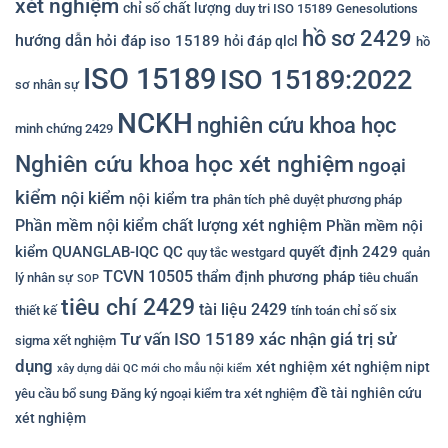
xét nghiệm
chỉ số chất lượng
duy tri ISO 15189
Genesolutions
hồ sơ 2429
hướng dẫn
hỏi đáp iso 15189
hỏi đáp qlcl
hồ
ISO 15189
ISO 15189:2022
sơ nhân sự
NCKH
nghiên cứu khoa học
minh chứng 2429
Nghiên cứu khoa học xét nghiệm
ngoại
kiểm
nội kiểm
nội kiểm tra
phân tích
phê duyệt phương pháp
Phần mềm nội kiểm chất lượng xét nghiệm
Phần mềm nội
kiểm QUANGLAB-IQC
QC
quyết định 2429
quy tắc westgard
quản
TCVN 10505
thẩm định phương pháp
lý nhân sự
tiêu chuẩn
SOP
tiêu chí 2429
tài liệu 2429
thiết kế
tính toán chỉ số six
Tư vấn ISO 15189
xác nhận giá trị sử
sigma xết nghiệm
dụng
xét nghiệm
xét nghiệm nipt
xây dựng dải QC mới cho mẫu nội kiểm
đề tài nghiên cứu
yêu cầu bổ sung
Đăng ký ngoại kiểm tra xét nghiệm
xét nghiệm