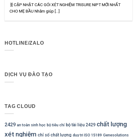
🧬CẬP NHẬT CÁC GÓI XÉT NGHIỆM TRISURE NIPT MỚI NHẤT
CHO MẸ BẦU​ Nhằm giúp [...]
HOTLINE/ZALO
DỊCH VỤ ĐÀO TẠO
TAG CLOUD
chất lượng
2429
bộ tài liệu 2429
an toàn sinh học
bộ tiêu chí
xét nghiệm
chỉ số chất lượng
duy tri ISO 15189
Genesolutions