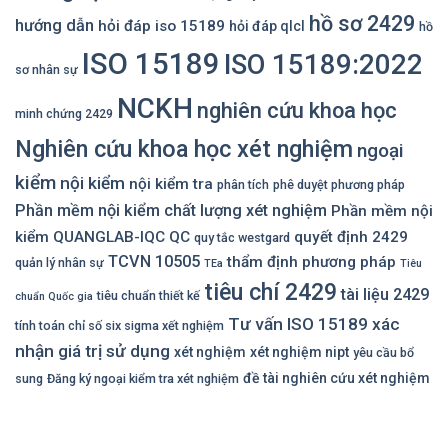
hồ sơ 2429
hướng dẫn
hỏi đáp iso 15189
hỏi đáp qlcl
hồ
ISO 15189
ISO 15189:2022
sơ nhân sự
NCKH
nghiên cứu khoa học
minh chứng 2429
Nghiên cứu khoa học xét nghiệm
ngoại
kiểm
nội kiểm
nội kiểm tra
phân tích
phê duyệt phương pháp
Phần mềm nội kiểm chất lượng xét nghiệm
Phần mềm nội
kiểm QUANGLAB-IQC
QC
quyết định 2429
quy tắc westgard
TCVN 10505
thẩm định phương pháp
quản lý nhân sự
TEa
Tiêu
tiêu chí 2429
tài liệu 2429
tiêu chuẩn thiết kế
chuẩn Quốc gia
Tư vấn ISO 15189
xác
tính toán chỉ số six sigma xết nghiệm
nhận giá trị sử dụng
xét nghiệm
xét nghiệm nipt
yêu cầu bổ
đề tài nghiên cứu xét nghiệm
sung
Đăng ký ngoại kiểm tra xét nghiệm