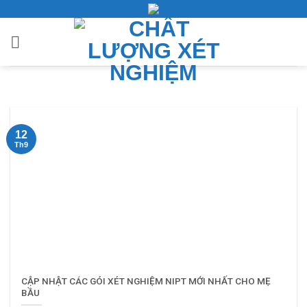
Bỏ
qua
nội
dung
12
Th9
CẬP NHẬT CÁC GÓI XÉT NGHIỆM NIPT MỚI NHẤT CHO MẸ
BẦU​