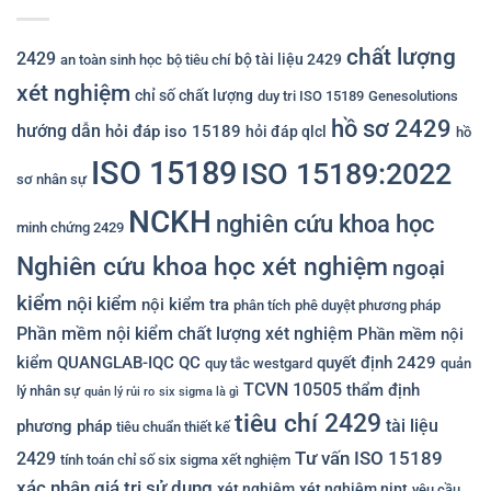
chất lượng
2429
bộ tài liệu 2429
an toàn sinh học
bộ tiêu chí
xét nghiệm
chỉ số chất lượng
duy tri ISO 15189
Genesolutions
hồ sơ 2429
hướng dẫn
hỏi đáp iso 15189
hỏi đáp qlcl
hồ
ISO 15189
ISO 15189:2022
sơ nhân sự
NCKH
nghiên cứu khoa học
minh chứng 2429
Nghiên cứu khoa học xét nghiệm
ngoại
kiểm
nội kiểm
nội kiểm tra
phân tích
phê duyệt phương pháp
Phần mềm nội kiểm chất lượng xét nghiệm
Phần mềm nội
kiểm QUANGLAB-IQC
QC
quyết định 2429
quy tắc westgard
quản
TCVN 10505
thẩm định
lý nhân sự
quản lý rủi ro
six sigma là gì
tiêu chí 2429
tài liệu
phương pháp
tiêu chuẩn thiết kế
Tư vấn ISO 15189
2429
tính toán chỉ số six sigma xết nghiệm
xác nhận giá trị sử dụng
xét nghiệm
xét nghiệm nipt
yêu cầu