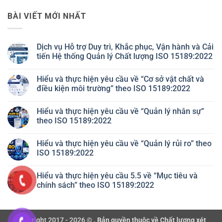
BÀI VIẾT MỚI NHẤT
Dịch vụ Hỗ trợ Duy trì, Khắc phục, Vận hành và Cải
tiến Hệ thống Quản lý Chất lượng ISO 15189:2022
Không
có
Hiểu và thực hiện yêu cầu về “Cơ sở vật chất và
bình
luận
điều kiện môi trường” theo ISO 15189:2022
ở
Dịch
Không
vụ
có
Hiểu và thực hiện yêu cầu về “Quản lý nhân sự”
Hỗ
bình
trợ
luận
theo ISO 15189:2022
Duy
ở
trì,
Hiểu
Không
Khắc
và
có
Hiểu và thực hiện yêu cầu về “Quản lý rủi ro” theo
phục,
thực
bình
Vận
hiện
luận
ISO 15189:2022
hành
yêu
ở
và
cầu
Hiểu
Không
Cải
về
và
có
Hiểu và thực hiện yêu cầu 5.5 về “Mục tiêu và
tiến
“Cơ
thực
bình
Hệ
sở
hiện
luận
chính sách” theo ISO 15189:2022
thống
vật
yêu
ở
Quản
chất
cầu
Hiểu
Không
lý
và
về
và
có
Chất
điều
“Quản
thực
bình
lượng
kiện
lý
hiện
luận
Copyright 2017 - 2026 ©
. Bản quyền thuộc về Chất lượng xét
ISO
môi
nhân
yêu
ở