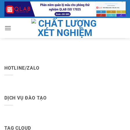
Bỏ
qua
nội
dung
HOTLINE/ZALO
DỊCH VỤ ĐÀO TẠO
TAG CLOUD