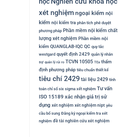
Nghiên cứu khoa học
học
xét nghiệm
ngoại kiểm
nội
kiểm
nội kiểm tra
phân tích
phê duyệt
Phần mềm nội kiểm chất
phương pháp
lượng xét nghiệm
Phần mềm nội
kiểm QUANGLAB-IQC
QC
quy tắc
quyết định 2429
westgard
quản lý nhân
TCVN 10505
thẩm
sự
quản lý rủi ro
TEa
định phương pháp
tiêu chuẩn thiết kế
tiêu chí 2429
tài liệu 2429
tính
Tư vấn
toán chỉ số six sigma xết nghiệm
ISO 15189
xác nhận giá trị sử
dụng
xét nghiệm
xét nghiệm nipt
yêu
cầu bổ sung
Đăng ký ngoại kiểm tra xét
đề tài nghiên cứu xét nghiệm
nghiệm