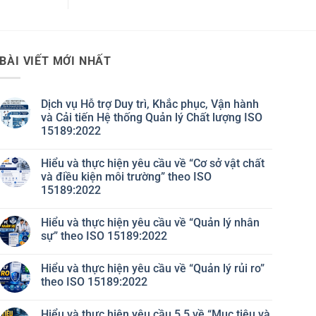
BÀI VIẾT MỚI NHẤT
Dịch vụ Hỗ trợ Duy trì, Khắc phục, Vận hành
và Cải tiến Hệ thống Quản lý Chất lượng ISO
15189:2022
Không
có
Hiểu và thực hiện yêu cầu về “Cơ sở vật chất
bình
luận
và điều kiện môi trường” theo ISO
ở
15189:2022
Dịch
vụ
Không
Hỗ
có
trợ
Hiểu và thực hiện yêu cầu về “Quản lý nhân
bình
Duy
luận
sự” theo ISO 15189:2022
trì,
ở
Khắc
Hiểu
Không
phục,
và
có
Vận
Hiểu và thực hiện yêu cầu về “Quản lý rủi ro”
thực
bình
hành
hiện
luận
theo ISO 15189:2022
và
yêu
ở
Cải
cầu
Hiểu
Không
tiến
về
và
có
Hệ
Hiểu và thực hiện yêu cầu 5.5 về “Mục tiêu và
“Cơ
thực
bình