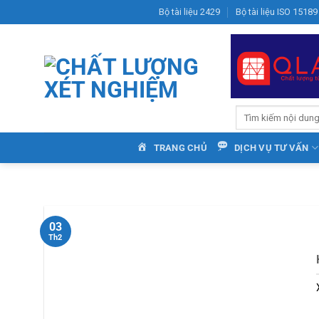
Bỏ
Bộ tài liệu 2429
Bộ tài liệu ISO 15189
qua
nội
dung
TRANG CHỦ
DỊCH VỤ TƯ VẤN
03
Th2