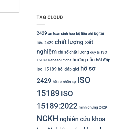
TAG CLOUD
2429
bộ tài
an toàn sinh học
bộ tiêu chí
chất lượng xét
liệu 2429
nghiệm
chỉ số chất lượng
duy tri ISO
hướng dẫn
hỏi đáp
15189
Genesolutions
hồ sơ
iso 15189
hỏi đáp qlcl
ISO
2429
hồ sơ nhân sự
15189
ISO
15189:2022
minh chứng 2429
NCKH
nghiên cứu khoa