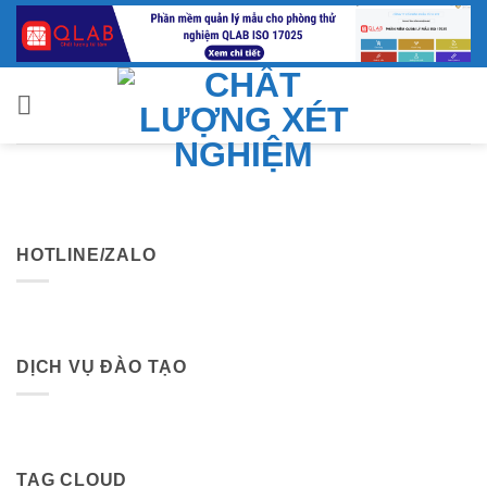
Bỏ
qua
nội
dung
HOTLINE/ZALO
DỊCH VỤ ĐÀO TẠO
TAG CLOUD