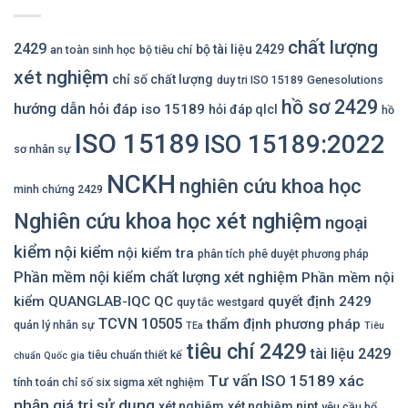
chất lượng
2429
bộ tài liệu 2429
an toàn sinh học
bộ tiêu chí
xét nghiệm
chỉ số chất lượng
duy tri ISO 15189
Genesolutions
hồ sơ 2429
hướng dẫn
hỏi đáp iso 15189
hỏi đáp qlcl
hồ
ISO 15189
ISO 15189:2022
sơ nhân sự
NCKH
nghiên cứu khoa học
minh chứng 2429
Nghiên cứu khoa học xét nghiệm
ngoại
kiểm
nội kiểm
nội kiểm tra
phân tích
phê duyệt phương pháp
Phần mềm nội kiểm chất lượng xét nghiệm
Phần mềm nội
kiểm QUANGLAB-IQC
QC
quyết định 2429
quy tắc westgard
TCVN 10505
thẩm định phương pháp
quản lý nhân sự
TEa
Tiêu
tiêu chí 2429
tài liệu 2429
tiêu chuẩn thiết kế
chuẩn Quốc gia
Tư vấn ISO 15189
xác
tính toán chỉ số six sigma xết nghiệm
nhận giá trị sử dụng
xét nghiệm
xét nghiệm nipt
yêu cầu bổ