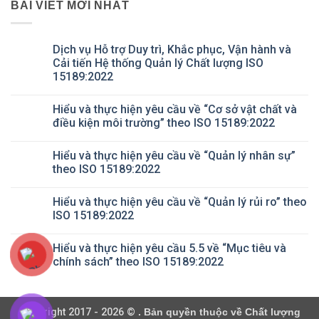
BÀI VIẾT MỚI NHẤT
Dịch vụ Hỗ trợ Duy trì, Khắc phục, Vận hành và
Cải tiến Hệ thống Quản lý Chất lượng ISO
15189:2022
Không
có
Hiểu và thực hiện yêu cầu về “Cơ sở vật chất và
bình
luận
điều kiện môi trường” theo ISO 15189:2022
ở
Dịch
Không
vụ
có
Hiểu và thực hiện yêu cầu về “Quản lý nhân sự”
Hỗ
bình
trợ
luận
theo ISO 15189:2022
Duy
ở
trì,
Hiểu
Không
Khắc
và
có
Hiểu và thực hiện yêu cầu về “Quản lý rủi ro” theo
phục,
thực
bình
Vận
hiện
luận
ISO 15189:2022
hành
yêu
ở
và
cầu
Hiểu
Không
Cải
về
và
có
Hiểu và thực hiện yêu cầu 5.5 về “Mục tiêu và
tiến
“Cơ
thực
bình
Hệ
sở
hiện
luận
chính sách” theo ISO 15189:2022
thống
vật
yêu
ở
Quản
chất
cầu
Hiểu
Không
lý
và
về
và
có
Chất
điều
“Quản
thực
bình
lượng
kiện
lý
hiện
luận
Copyright 2017 - 2026 ©
. Bản quyền thuộc về Chất lượng
ISO
môi
nhân
yêu
ở