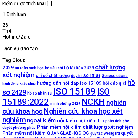
kiểm được triển khai [...]
1 Bình luận
26
Th4
Hotline/Zalo
Dịch vụ đào tạo
Tag Cloud
chất lượng
2429
bộ tài liệu 2429
an toàn sinh học
bộ tiêu chí
xét nghiệm
chỉ số chất lượng
duy tri ISO 15189
Genesolutions
hồ
hướng dẫn
hỏi đáp iso 15189
hỏi đáp qlcl
hành động khắc phục
ISO 15189
ISO
sơ 2429
hồ sơ nhân sự
NCKH
15189:2022
nghiên
minh chứng 2429
Nghiên cứu khoa học xét
cứu khoa học
nghiệm
ngoại kiểm
nội kiểm
nội kiểm tra
phân tích
phê
Phần mềm nội kiểm chất lượng xét nghiệm
duyệt phương pháp
Phần mềm nội kiểm QUANGLAB-IQC
QC
quyết
quy tắc westgard