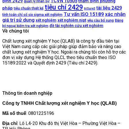
TCVN 10505
định 2429
thẩm định phương
quản lý nhân sự
tiêu chí 2429
tài liệu 2429
pháp
tiêu chuẩn thiết kế
triSure3
Tư vấn ISO 15189
xác nhận
tính toán chỉ số six sigma xết nghiệm
giá trị sử dụng
xét nghiệm
xét nghiệm nipt
yêu cầu bổ sung
Đăng
đề tài nghiên cứu xét nghiệm
ký ngoại kiểm tra xét nghiệm
Về chúng tôi
Chất lượng xét nghiệm Y học (QLAB) là công ty đầu tiên tại
Việt Nam cung cấp các giải pháp giúp đảm bảo và nâng cao
chất lượng xét nghiệm Y học. Ngoài ra chúng tôi còn hỗ trợ các
đơn vị xây dựng Hệ thống QLCL theo tiêu chuẩn theo ISO
15189:2022 và Quyết định 2429 (Tiêu chí 2429).
Thông tin doanh nghiệp
Công ty TNHH Chất lượng xét nghiệm Y học (QLAB)
: 0801225196
Mã số thuế
: Lô L4-20 Khu đô thị Việt Hòa – Phường Việt Hòa –
Địa chỉ
TP Hải Phòng