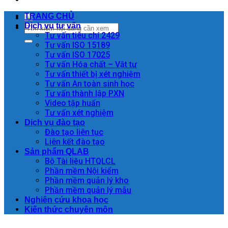
TRANG CHỦ
Dịch vụ tư vấn
Tư vấn tiêu chí 2429
Tư vấn ISO 15189
Tư vấn ISO 17025
Tư vấn Hóa chất – Vật tư
Tư vấn thiết bị xét nghiệm
Tư vấn An toàn sinh học
Tư vấn thành lập PXN
Video tập huấn
Tư vấn xét nghiệm
Dịch vụ đào tạo
Đào tạo liên tục
Liên kết đào tạo
Sản phẩm QLAB
Bộ Tài liệu HTQLCL
Phần mềm Nội kiểm
Phần mềm quản lý kho
Phần mềm quản lý mẫu
Nghiên cứu khoa học
Kiến thức chuyên môn