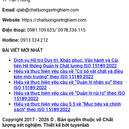
: qlab@chatluongxetnghiem.com
Email
: https://chatluongxetnghiem.com
Website
0981.109.635/ 0978.336.115
Điện thoại:
0913.334.212
Hotline:
BÀI VIẾT MỚI NHẤT
Dịch vụ Hỗ trợ Duy trì, Khắc phục, Vận hành và Cải
Khôn
tiến Hệ thống Quản lý Chất lượng ISO 15189:2022
có
Hiểu và thực hiện yêu cầu về “Cơ sở vật chất và điều
Không
bình
kiện môi trường” theo ISO 15189:2022
có
luận
Hiểu và thực hiện yêu cầu về “Quản lý nhân sự” theo
ở
Không
bình
ISO 15189:2022
Dịch
có
luận
Hiểu và thực hiện yêu cầu về “Quản lý rủi ro” theo ISO
ở
vụ
Không
bình
15189:2022
Hiểu
Hỗ
có
luận
Hiểu và thực hiện yêu cầu 5.5 về “Mục tiêu và chính
ở
và
trợ
bình
Không
sách” theo ISO 15189:2022
Hiểu
thực
Duy
luận
có
Copyright 2017 - 2026 ©
ở
và
. Bản quyền thuộc về Chất
hiện
trì,
bình
lượng xét nghiệm. Thiết kế bởi tuyenlab
Hiểu
thực
yêu
Khắc
luận