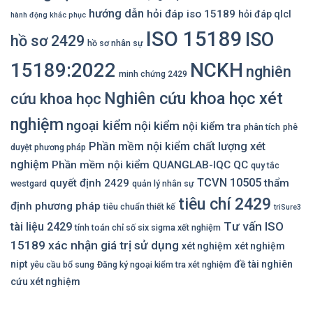
hướng dẫn
hỏi đáp iso 15189
hỏi đáp qlcl
hành động khắc phục
ISO 15189
ISO
hồ sơ 2429
hồ sơ nhân sự
NCKH
15189:2022
nghiên
minh chứng 2429
Nghiên cứu khoa học xét
cứu khoa học
nghiệm
ngoại kiểm
nội kiểm
nội kiểm tra
phân tích
phê
Phần mềm nội kiểm chất lượng xét
duyệt phương pháp
nghiệm
Phần mềm nội kiểm QUANGLAB-IQC
QC
quy tắc
TCVN 10505
quyết định 2429
thẩm
westgard
quản lý nhân sự
tiêu chí 2429
định phương pháp
tiêu chuẩn thiết kế
triSure3
Tư vấn ISO
tài liệu 2429
tính toán chỉ số six sigma xết nghiệm
15189
xác nhận giá trị sử dụng
xét nghiệm
xét nghiệm
nipt
đề tài nghiên
yêu cầu bổ sung
Đăng ký ngoại kiểm tra xét nghiệm
cứu xét nghiệm