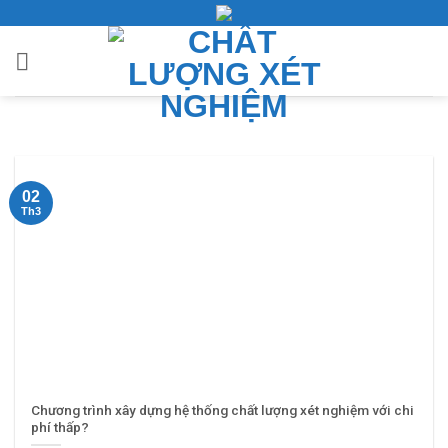
Bỏ
qua
nội
dung
02
Th3
Chương trình xây dựng hệ thống chất lượng xét nghiệm với chi
phí thấp?