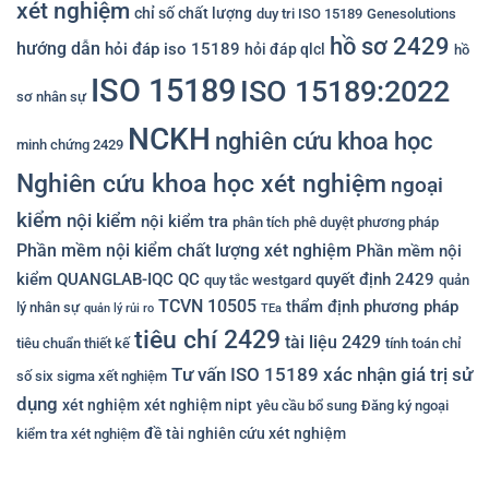
xét nghiệm
chỉ số chất lượng
duy tri ISO 15189
Genesolutions
hồ sơ 2429
hướng dẫn
hỏi đáp iso 15189
hỏi đáp qlcl
hồ
ISO 15189
ISO 15189:2022
sơ nhân sự
NCKH
nghiên cứu khoa học
minh chứng 2429
Nghiên cứu khoa học xét nghiệm
ngoại
kiểm
nội kiểm
nội kiểm tra
phân tích
phê duyệt phương pháp
Phần mềm nội kiểm chất lượng xét nghiệm
Phần mềm nội
kiểm QUANGLAB-IQC
QC
quyết định 2429
quy tắc westgard
quản
TCVN 10505
thẩm định phương pháp
lý nhân sự
quản lý rủi ro
TEa
tiêu chí 2429
tài liệu 2429
tiêu chuẩn thiết kế
tính toán chỉ
Tư vấn ISO 15189
xác nhận giá trị sử
số six sigma xết nghiệm
dụng
xét nghiệm
xét nghiệm nipt
yêu cầu bổ sung
Đăng ký ngoại
đề tài nghiên cứu xét nghiệm
kiểm tra xét nghiệm