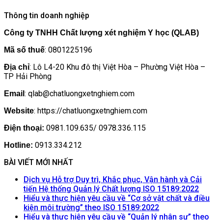
Thông tin doanh nghiệp
Công ty TNHH Chất lượng xét nghiệm Y học (QLAB)
: 0801225196
Mã số thuế
: Lô L4-20 Khu đô thị Việt Hòa – Phường Việt Hòa –
Địa chỉ
TP Hải Phòng
: qlab@chatluongxetnghiem.com
Email
: https://chatluongxetnghiem.com
Website
0981.109.635/ 0978.336.115
Điện thoại:
0913.334.212
Hotline:
BÀI VIẾT MỚI NHẤT
Dịch vụ Hỗ trợ Duy trì, Khắc phục, Vận hành và Cải
Khôn
tiến Hệ thống Quản lý Chất lượng ISO 15189:2022
có
Hiểu và thực hiện yêu cầu về “Cơ sở vật chất và điều
Không
bình
kiện môi trường” theo ISO 15189:2022
có
luận
Hiểu và thực hiện yêu cầu về “Quản lý nhân sự” theo