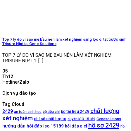
Top 7 lý do vì sao mẹ bầu nên làm xét nghiệm sàng lọc dị tật trước sinh
Trisure Nipt tại Gene Solutions
TOP 7 LÝ DO VÌ SAO MẸ BẦU NÊN LÀM XÉT NGHIỆM
TRISURE NIPT 1. [...]
05
Th12
Hotline/Zalo
Dịch vụ đào tạo
Tag Cloud
chất lượng
2429
bộ tài liệu 2429
an toàn sinh học
bộ tiêu chí
xét nghiệm
chỉ số chất lượng
duy tri ISO 15189
Genesolutions
hồ sơ 2429
hướng dẫn
hỏi đáp iso 15189
hỏi đáp qlcl
hồ