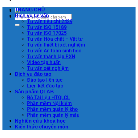
TRANG CHỦ
Dịch vụ tư vấn
Tư vấn tiêu chí 2429
Tư vấn ISO 15189
Tư vấn ISO 17025
Tư vấn Hóa chất – Vật tư
Tư vấn thiết bị xét nghiệm
Tư vấn An toàn sinh học
Tư vấn thành lập PXN
Video tập huấn
Tư vấn xét nghiệm
Dịch vụ đào tạo
Đào tạo liên tục
Liên kết đào tạo
Sản phẩm QLAB
Bộ Tài liệu HTQLCL
Phần mềm Nội kiểm
Phần mềm quản lý kho
Phần mềm quản lý mẫu
Nghiên cứu khoa học
Kiến thức chuyên môn