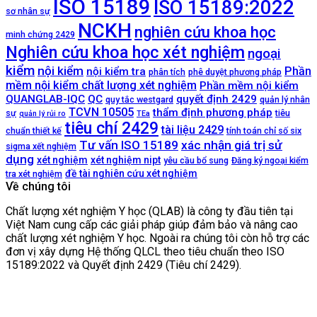
ISO 15189
ISO 15189:2022
sơ nhân sự
NCKH
nghiên cứu khoa học
minh chứng 2429
Nghiên cứu khoa học xét nghiệm
ngoại
kiểm
nội kiểm
Phần
nội kiểm tra
phân tích
phê duyệt phương pháp
mềm nội kiểm chất lượng xét nghiệm
Phần mềm nội kiểm
QUANGLAB-IQC
QC
quyết định 2429
quy tắc westgard
quản lý nhân
TCVN 10505
thẩm định phương pháp
sự
tiêu
quản lý rủi ro
TEa
tiêu chí 2429
tài liệu 2429
chuẩn thiết kế
tính toán chỉ số six
Tư vấn ISO 15189
xác nhận giá trị sử
sigma xết nghiệm
dụng
xét nghiệm
xét nghiệm nipt
yêu cầu bổ sung
Đăng ký ngoại kiểm
đề tài nghiên cứu xét nghiệm
tra xét nghiệm
Về chúng tôi
Chất lượng xét nghiệm Y học (QLAB) là công ty đầu tiên tại
Việt Nam cung cấp các giải pháp giúp đảm bảo và nâng cao
chất lượng xét nghiệm Y học. Ngoài ra chúng tôi còn hỗ trợ các
đơn vị xây dựng Hệ thống QLCL theo tiêu chuẩn theo ISO
15189:2022 và Quyết định 2429 (Tiêu chí 2429).