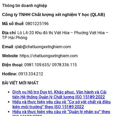
Thông tin doanh nghiệp
Công ty TNHH Chất lượng xét nghiệm Y học (QLAB)
: 0801225196
Mã số thuế
: Lô L4-20 Khu đô thị Việt Hòa – Phường Việt Hòa –
Địa chỉ
TP Hải Phòng
: qlab@chatluongxetnghiem.com
Email
: https://chatluongxetnghiem.com
Website
0981.109.635/ 0978.336.115
Điện thoại:
0913.334.212
Hotline:
BÀI VIẾT MỚI NHẤT
Dịch vụ Hỗ trợ Duy trì, Khắc phục, Vận hành và Cải
Khôn
tiến Hệ thống Quản lý Chất lượng ISO 15189:2022
có
Hiểu và thực hiện yêu cầu về “Cơ sở vật chất và điều
Không
bình
kiện môi trường” theo ISO 15189:2022
có
luận
Hiểu và thực hiện yêu cầu về “Quản lý nhân sự” theo