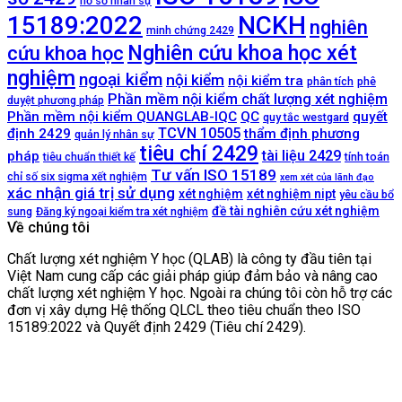
hồ sơ nhân sự
NCKH
15189:2022
nghiên
minh chứng 2429
Nghiên cứu khoa học xét
cứu khoa học
nghiệm
ngoại kiểm
nội kiểm
nội kiểm tra
phân tích
phê
Phần mềm nội kiểm chất lượng xét nghiệm
duyệt phương pháp
Phần mềm nội kiểm QUANGLAB-IQC
QC
quyết
quy tắc westgard
TCVN 10505
định 2429
thẩm định phương
quản lý nhân sự
tiêu chí 2429
tài liệu 2429
pháp
tiêu chuẩn thiết kế
tính toán
Tư vấn ISO 15189
chỉ số six sigma xết nghiệm
xem xét của lãnh đạo
xác nhận giá trị sử dụng
xét nghiệm
xét nghiệm nipt
yêu cầu bổ
đề tài nghiên cứu xét nghiệm
sung
Đăng ký ngoại kiểm tra xét nghiệm
Về chúng tôi
Chất lượng xét nghiệm Y học (QLAB) là công ty đầu tiên tại
Việt Nam cung cấp các giải pháp giúp đảm bảo và nâng cao
chất lượng xét nghiệm Y học. Ngoài ra chúng tôi còn hỗ trợ các
đơn vị xây dựng Hệ thống QLCL theo tiêu chuẩn theo ISO
15189:2022 và Quyết định 2429 (Tiêu chí 2429).