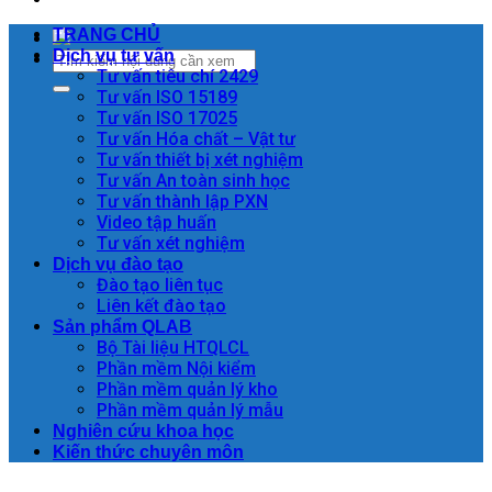
TRANG CHỦ
Dịch vụ tư vấn
Tư vấn tiêu chí 2429
Tư vấn ISO 15189
Tư vấn ISO 17025
Tư vấn Hóa chất – Vật tư
Tư vấn thiết bị xét nghiệm
Tư vấn An toàn sinh học
Tư vấn thành lập PXN
Video tập huấn
Tư vấn xét nghiệm
Dịch vụ đào tạo
Đào tạo liên tục
Liên kết đào tạo
Sản phẩm QLAB
Bộ Tài liệu HTQLCL
Phần mềm Nội kiểm
Phần mềm quản lý kho
Phần mềm quản lý mẫu
Nghiên cứu khoa học
Kiến thức chuyên môn