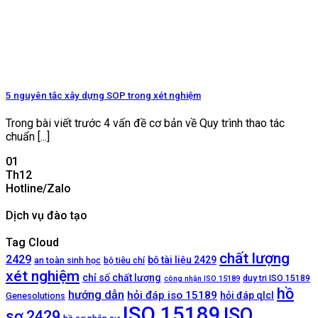
5 nguyên tắc xây dựng SOP trong xét nghiệm
Trong bài viết trước 4 vấn đề cơ bản về Quy trình thao tác
chuẩn [...]
01
Th12
Hotline/Zalo
Dịch vụ đào tạo
Tag Cloud
chất lượng
2429
bộ tài liệu 2429
an toàn sinh học
bộ tiêu chí
xét nghiệm
chỉ số chất lượng
duy tri ISO 15189
công nhận ISO 15189
hồ
hướng dẫn
hỏi đáp iso 15189
hỏi đáp qlcl
Genesolutions
ISO 15189
ISO
sơ 2429