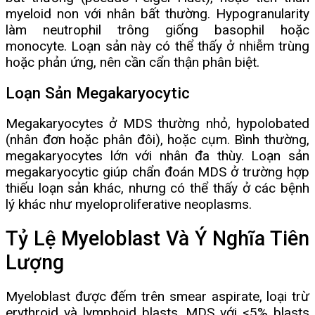
myeloid non với nhân bất thường. Hypogranularity
làm neutrophil trông giống basophil hoặc
monocyte. Loạn sản này có thể thấy ở nhiễm trùng
hoặc phản ứng, nên cần cẩn thận phân biệt.
Loạn Sản Megakaryocytic
Megakaryocytes ở MDS thường nhỏ, hypolobated
(nhân đơn hoặc phân đôi), hoặc cụm. Bình thường,
megakaryocytes lớn với nhân đa thùy. Loạn sản
megakaryocytic giúp chẩn đoán MDS ở trường hợp
thiếu loạn sản khác, nhưng có thể thấy ở các bệnh
lý khác như myeloproliferative neoplasms.
Tỷ Lệ Myeloblast Và Ý Nghĩa Tiên
Lượng
Myeloblast được đếm trên smear aspirate, loại trừ
erythroid và lymphoid blasts. MDS với <5% blasts