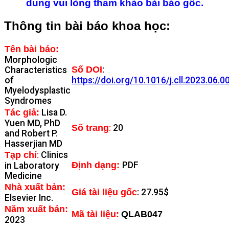
dung vui lòng tham khảo bài báo gốc.
Thông tin bài báo khoa học:
Tên bài báo:
Morphologic
Số DOI
:
Characteristics
of
https://doi.org/10.1016/j.cll.2023.06.0
Myelodysplastic
Syndromes
Tác giả:
Lisa D.
Yuen MD, PhD
Số trang
:
20
and Robert P.
Hasserjian MD
Tạp chí
:
Clinics
Định dạng:
PDF
in Laboratory
Medicine
Nhà xuất bản:
Giá tài liệu gốc
:
27.95$
Elsevier Inc.
Năm xuất bản:
Mã tài liệu:
QLAB047
2023