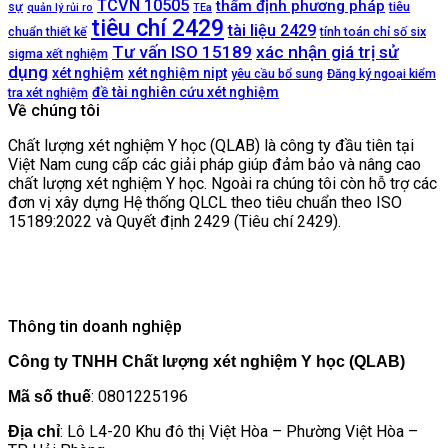
TCVN 10505
thẩm định phương pháp
sự
tiêu
quản lý rủi ro
TEa
tiêu chí 2429
tài liệu 2429
chuẩn thiết kế
tính toán chỉ số six
Tư vấn ISO 15189
xác nhận giá trị sử
sigma xết nghiệm
dụng
xét nghiệm
xét nghiệm nipt
yêu cầu bổ sung
Đăng ký ngoại kiểm
đề tài nghiên cứu xét nghiệm
tra xét nghiệm
Về chúng tôi
Chất lượng xét nghiệm Y học (QLAB) là công ty đầu tiên tại
Việt Nam cung cấp các giải pháp giúp đảm bảo và nâng cao
chất lượng xét nghiệm Y học. Ngoài ra chúng tôi còn hỗ trợ các
đơn vị xây dựng Hệ thống QLCL theo tiêu chuẩn theo ISO
15189:2022 và Quyết định 2429 (Tiêu chí 2429).
Thông tin doanh nghiệp
Công ty TNHH Chất lượng xét nghiệm Y học (QLAB)
: 0801225196
Mã số thuế
: Lô L4-20 Khu đô thị Việt Hòa – Phường Việt Hòa –
Địa chỉ