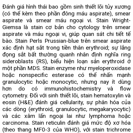
Đánh giá hình thái bao gồm sinh thiết lõi tủy xương
(có thể kèm theo phần đông máu aspirate), smear
aspirate và smear máu ngoại vi. Stain Wright-
Giemsa là stain cơ bản cho cytology trên smear
aspirate và máu ngoại vi, giúp quan sát chi tiết tế
bào. Stain Perls Prussian-blue trên smear aspirate
xác định hạt sắt trong tiền thân erythroid; sự lắng
đọng sắt bất thường quanh nhân định nghĩa ring
sideroblasts (RS), biểu hiện loạn sản erythroid ở
một phần MDS. Stain enzyme như myeloperoxidase
hoặc nonspecific esterase có thể nhấn mạnh
granulocytic hoặc monocytic, nhưng nay ít dùng
hơn do có immunohistochemistry và flow
cytometry. Đối với sinh thiết lõi, stain hematoxylin và
eosin (H&E) đánh giá cellularity, sự phân hóa của
các dòng (erythroid, granulocytic, megakaryocytic)
và các xâm lấn ngoại lai như lymphoma hoặc
carcinoma. Stain reticulin đánh giá mức độ xơ hóa
(theo thang MF0-3 của WHO), với stain trichrome