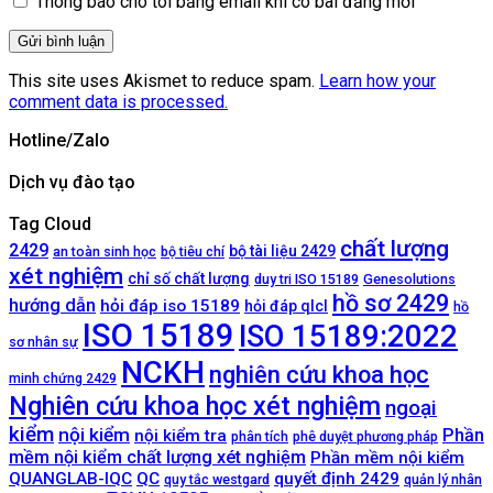
Thông báo cho tôi bằng email khi có bài đăng mới
This site uses Akismet to reduce spam.
Learn how your
comment data is processed.
Hotline/Zalo
Dịch vụ đào tạo
Tag Cloud
chất lượng
2429
bộ tài liệu 2429
an toàn sinh học
bộ tiêu chí
xét nghiệm
chỉ số chất lượng
duy tri ISO 15189
Genesolutions
hồ sơ 2429
hướng dẫn
hỏi đáp iso 15189
hỏi đáp qlcl
hồ
ISO 15189
ISO 15189:2022
sơ nhân sự
NCKH
nghiên cứu khoa học
minh chứng 2429
Nghiên cứu khoa học xét nghiệm
ngoại
kiểm
nội kiểm
Phần
nội kiểm tra
phân tích
phê duyệt phương pháp
mềm nội kiểm chất lượng xét nghiệm
Phần mềm nội kiểm
QUANGLAB-IQC
QC
quyết định 2429
quy tắc westgard
quản lý nhân