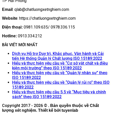
TP Hải Phòng
: qlab@chatluongxetnghiem.com
Email
: https://chatluongxetnghiem.com
Website
0981.109.635/ 0978.336.115
Điện thoại:
0913.334.212
Hotline:
BÀI VIẾT MỚI NHẤT
Dịch vụ Hỗ trợ Duy trì, Khắc phục, Vận hành và Cải
Khôn
tiến Hệ thống Quản lý Chất lượng ISO 15189:2022
có
Hiểu và thực hiện yêu cầu về “Cơ sở vật chất và điều
Không
bình
kiện môi trường” theo ISO 15189:2022
có
luận
Hiểu và thực hiện yêu cầu về “Quản lý nhân sự” theo
ở
Không
bình
ISO 15189:2022
Dịch
có
luận
Hiểu và thực hiện yêu cầu về “Quản lý rủi ro” theo ISO
ở
vụ
Không
bình
15189:2022
Hiểu
Hỗ
có
luận
Hiểu và thực hiện yêu cầu 5.5 về “Mục tiêu và chính
ở
và
trợ
bình
Không
sách” theo ISO 15189:2022
Hiểu
thực
Duy
luận
có
Copyright 2017 - 2026 ©
ở
và
. Bản quyền thuộc về Chất
hiện
trì,
bình
lượng xét nghiệm. Thiết kế bởi tuyenlab
Hiểu
thực
yêu
Khắc
luận