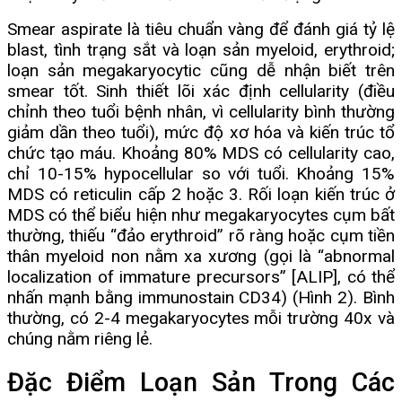
Smear aspirate là tiêu chuẩn vàng để đánh giá tỷ lệ
blast, tình trạng sắt và loạn sản myeloid, erythroid;
loạn sản megakaryocytic cũng dễ nhận biết trên
smear tốt. Sinh thiết lõi xác định cellularity (điều
chỉnh theo tuổi bệnh nhân, vì cellularity bình thường
giảm dần theo tuổi), mức độ xơ hóa và kiến trúc tổ
chức tạo máu. Khoảng 80% MDS có cellularity cao,
chỉ 10-15% hypocellular so với tuổi. Khoảng 15%
MDS có reticulin cấp 2 hoặc 3. Rối loạn kiến trúc ở
MDS có thể biểu hiện như megakaryocytes cụm bất
thường, thiếu “đảo erythroid” rõ ràng hoặc cụm tiền
thân myeloid non nằm xa xương (gọi là “abnormal
localization of immature precursors” [ALIP], có thể
nhấn mạnh bằng immunostain CD34) (Hình 2). Bình
thường, có 2-4 megakaryocytes mỗi trường 40x và
chúng nằm riêng lẻ.
Đặc Điểm Loạn Sản Trong Các