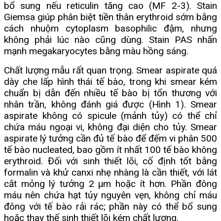
bổ sung nếu reticulin tăng cao (MF 2-3). Stain
Giemsa giúp phân biệt tiền thân erythroid sớm bằng
cách nhuộm cytoplasm basophilic đậm, nhưng
không phải lúc nào cũng dùng. Stain PAS nhấn
mạnh megakaryocytes bằng màu hồng sáng.
Chất lượng mẫu rất quan trọng. Smear aspirate quá
dày che lấp hình thái tế bào, trong khi smear kém
chuẩn bị dẫn đến nhiều tế bào bị tổn thương với
nhân trần, không đánh giá được (Hình 1). Smear
aspirate không có spicule (mảnh tủy) có thể chỉ
chứa máu ngoại vi, không đại diện cho tủy. Smear
aspirate lý tưởng cần đủ tế bào để đếm vi phân 500
tế bào nucleated, bao gồm ít nhất 100 tế bào không
erythroid. Đối với sinh thiết lõi, cố định tốt bằng
formalin và khử canxi nhẹ nhàng là cần thiết, với lát
cắt mỏng lý tưởng 2 μm hoặc ít hơn. Phần đông
máu nên chứa hạt tủy nguyên vẹn, không chỉ máu
đông với tế bào rải rác; phần này có thể bổ sung
hoặc thay thế sinh thiết lõi kém chất lượng.