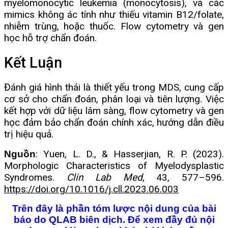
myelomonocytic leukemia (monocytosis), và các
mimics không ác tính như thiếu vitamin B12/folate,
nhiễm trùng, hoặc thuốc. Flow cytometry và gen
học hỗ trợ chẩn đoán.
Kết Luận
Đánh giá hình thái là thiết yếu trong MDS, cung cấp
cơ sở cho chẩn đoán, phân loại và tiên lượng. Việc
kết hợp với dữ liệu lâm sàng, flow cytometry và gen
học đảm bảo chẩn đoán chính xác, hướng dẫn điều
trị hiệu quả.
: Yuen, L. D., & Hasserjian, R. P. (2023).
Nguồn
Morphologic Characteristics of Myelodysplastic
Syndromes.
Clin Lab Med
, 43, 577–596.
https://doi.org/10.1016/j.cll.2023.06.003
Trên đây là phần tóm lược nội dung của bài
báo do QLAB biên dịch. Để xem đầy đủ nội