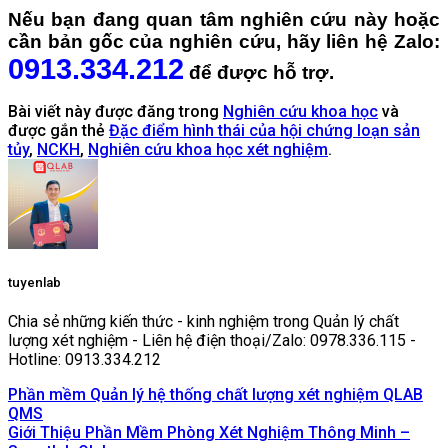
Nếu bạn đang quan tâm nghiên cứu này hoặc
cần bản gốc của nghiên cứu, hãy liên hệ Zalo:
0913.334.212
để được hỗ trợ.
Bài viết này được đăng trong
Nghiên cứu khoa học
và
được gắn thẻ
Đặc điểm hình thái của hội chứng loạn sản
tủy
,
NCKH
,
Nghiên cứu khoa học xét nghiệm
.
tuyenlab
Chia sẻ những kiến thức - kinh nghiệm trong Quản lý chất
lượng xét nghiệm - Liên hệ điện thoại/Zalo: 0978.336.115 -
Hotline: 0913.334.212
Phần mềm Quản lý hệ thống chất lượng xét nghiệm QLAB
QMS
Giới Thiệu Phần Mềm Phòng Xét Nghiệm Thông Minh –