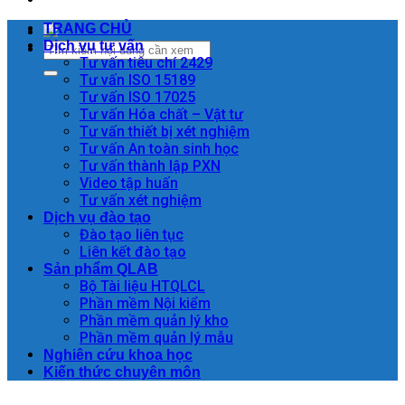
TRANG CHỦ
Dịch vụ tư vấn
Tư vấn tiêu chí 2429
Tư vấn ISO 15189
Tư vấn ISO 17025
Tư vấn Hóa chất – Vật tư
Tư vấn thiết bị xét nghiệm
Tư vấn An toàn sinh học
Tư vấn thành lập PXN
Video tập huấn
Tư vấn xét nghiệm
Dịch vụ đào tạo
Đào tạo liên tục
Liên kết đào tạo
Sản phẩm QLAB
Bộ Tài liệu HTQLCL
Phần mềm Nội kiểm
Phần mềm quản lý kho
Phần mềm quản lý mẫu
Nghiên cứu khoa học
Kiến thức chuyên môn