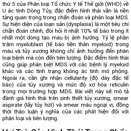
thứ 5 của Phân loại Tổ chức Y tế Thế giới (WHO) về
U ác tính Dòng Tủy, đặc điểm hình thái vẫn là nền
tảng quan trọng trong chẩn đoán và phân loại MDS.
Sự hiện diện của loạn sản (dysplasia) là một tiêu chí
chẩn đoán chính, đòi hỏi ít nhất 10% tế bào trong ít
nhất một dòng tạo máu bị ảnh hưởng. Tỷ lệ phần
trăm myeloblast (tế bào tiền thân myeloid) trong
máu và tủy xương không chỉ ảnh hưởng đến phân
loại bệnh mà còn đến tiên lượng. Đặc điểm hình thái
cũng giúp phân biệt MDS với các bệnh lý myeloid
khác và các tình trạng không ác tính mô phỏng.
Ngoài ra, cần ghi nhận cellularity (độ dày đặc tế
bào) của tủy xương và mức độ xơ hóa reticulin
trong mọi trường hợp MDS. Bài viết này sẽ mô tả
đánh giá hình thái trên sinh thiết tủy xương, smear
aspirate (lấy tủy hút) và smear máu ngoại vi, đồng
thời thảo luận ý nghĩa của các phát hiện đối với
phân loại và tiên lượng.