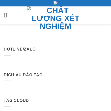
Bỏ
qua
nội
dung
HOTLINE/ZALO
DỊCH VỤ ĐÀO TẠO
TAG CLOUD