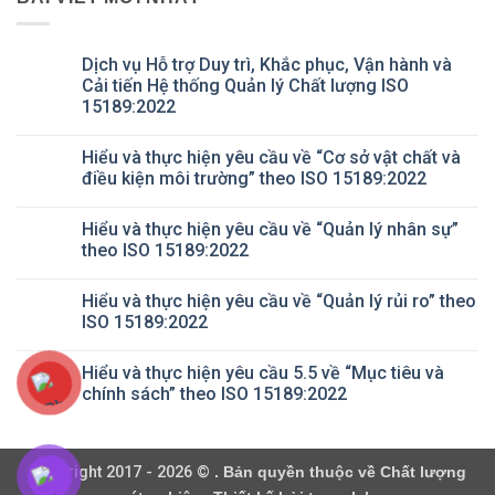
Dịch vụ Hỗ trợ Duy trì, Khắc phục, Vận hành và
Cải tiến Hệ thống Quản lý Chất lượng ISO
15189:2022
Không
có
Hiểu và thực hiện yêu cầu về “Cơ sở vật chất và
bình
luận
điều kiện môi trường” theo ISO 15189:2022
ở
Dịch
Không
vụ
có
Hiểu và thực hiện yêu cầu về “Quản lý nhân sự”
Hỗ
bình
trợ
luận
theo ISO 15189:2022
Duy
ở
trì,
Hiểu
Không
Khắc
và
có
Hiểu và thực hiện yêu cầu về “Quản lý rủi ro” theo
phục,
thực
bình
Vận
hiện
luận
ISO 15189:2022
hành
yêu
ở
và
cầu
Hiểu
Không
Cải
về
và
có
Hiểu và thực hiện yêu cầu 5.5 về “Mục tiêu và
tiến
“Cơ
thực
bình
Hệ
sở
hiện
luận
chính sách” theo ISO 15189:2022
thống
vật
yêu
ở
Quản
chất
cầu
Hiểu
Không
lý
và
về
và
có
Chất
điều
“Quản
thực
bình
lượng
kiện
lý
hiện
luận
Copyright 2017 - 2026 ©
. Bản quyền thuộc về Chất lượng
ISO
môi
nhân
yêu
ở
15189:2022
trường”
sự”
cầu
Hiểu