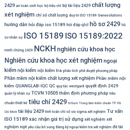
chất lượng
2429
bộ tài liệu 2429
an toàn sinh học
bộ tiêu chí
xét nghiệm
chỉ số chất lượng
duy tri ISO 15189
Genesolutions
hồ sơ 2429
hướng dẫn
hỏi đáp iso 15189
hỏi đáp qlcl
hồ
ISO 15189
ISO 15189:2022
sơ nhân sự
NCKH
nghiên cứu khoa học
minh chứng 2429
Nghiên cứu khoa học xét nghiệm
ngoại
kiểm
nội kiểm
nội kiểm tra
phân tích
phê duyệt phương pháp
Phần mềm nội kiểm chất lượng xét nghiệm
Phần mềm nội
kiểm QUANGLAB-IQC
QC
quyết định 2429
quy tắc westgard
TCVN 10505
thẩm định phương pháp
quản lý nhân sự
tiêu
tiêu chí 2429
chuẩn thiết kế
triSure
Trung tâm kiểm chuẩn TP Hồ
Tư vấn
tài liệu 2429
tính toán chỉ số six sigma xết nghiệm
Chí Minh
ISO 15189
xác nhận giá trị sử dụng
xét nghiệm
xét
nghiệm nipt
đề tài
yêu cầu bổ sung
Đăng ký ngoại kiểm tra xét nghiệm