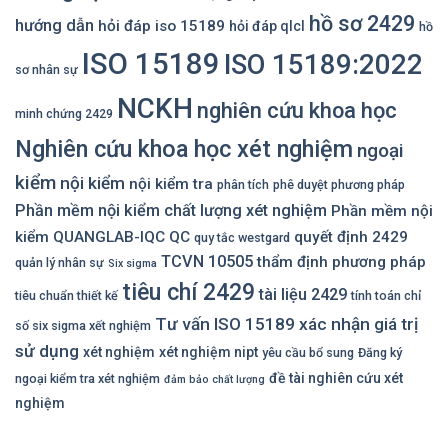
hồ sơ 2429
hướng dẫn
hỏi đáp iso 15189
hỏi đáp qlcl
hồ
ISO 15189
ISO 15189:2022
sơ nhân sự
NCKH
nghiên cứu khoa học
minh chứng 2429
Nghiên cứu khoa học xét nghiệm
ngoại
kiểm
nội kiểm
nội kiểm tra
phân tích
phê duyệt phương pháp
Phần mềm nội kiểm chất lượng xét nghiệm
Phần mềm nội
kiểm QUANGLAB-IQC
QC
quyết định 2429
quy tắc westgard
TCVN 10505
thẩm định phương pháp
quản lý nhân sự
Six sigma
tiêu chí 2429
tài liệu 2429
tiêu chuẩn thiết kế
tính toán chỉ
Tư vấn ISO 15189
xác nhận giá trị
số six sigma xết nghiệm
sử dụng
xét nghiệm
xét nghiệm nipt
yêu cầu bổ sung
Đăng ký
đề tài nghiên cứu xét
ngoại kiểm tra xét nghiệm
đảm bảo chất lượng
nghiệm