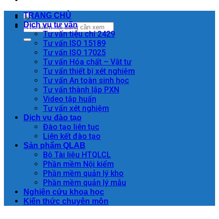
TRANG CHỦ
Dịch vụ tư vấn
Tư vấn tiêu chí 2429
Tư vấn ISO 15189
Tư vấn ISO 17025
Tư vấn Hóa chất – Vật tư
Tư vấn thiết bị xét nghiệm
Tư vấn An toàn sinh học
Tư vấn thành lập PXN
Video tập huấn
Tư vấn xét nghiệm
Dịch vụ đào tạo
Đào tạo liên tục
Liên kết đào tạo
Sản phẩm QLAB
Bộ Tài liệu HTQLCL
Phần mềm Nội kiểm
Phần mềm quản lý kho
Phần mềm quản lý mẫu
Nghiên cứu khoa học
Kiến thức chuyên môn