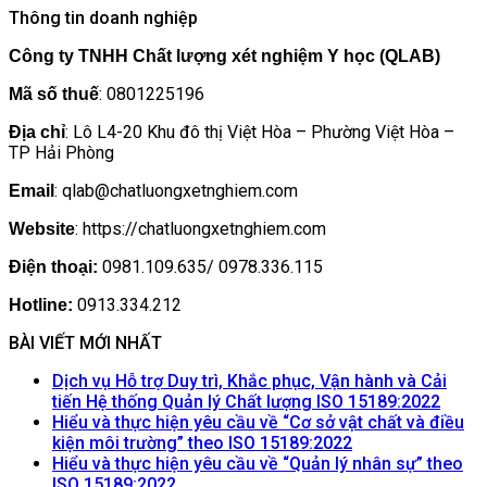
Thông tin doanh nghiệp
Công ty TNHH Chất lượng xét nghiệm Y học (QLAB)
: 0801225196
Mã số thuế
: Lô L4-20 Khu đô thị Việt Hòa – Phường Việt Hòa –
Địa chỉ
TP Hải Phòng
: qlab@chatluongxetnghiem.com
Email
: https://chatluongxetnghiem.com
Website
0981.109.635/ 0978.336.115
Điện thoại:
0913.334.212
Hotline:
BÀI VIẾT MỚI NHẤT
Dịch vụ Hỗ trợ Duy trì, Khắc phục, Vận hành và Cải
Khôn
tiến Hệ thống Quản lý Chất lượng ISO 15189:2022
có
Hiểu và thực hiện yêu cầu về “Cơ sở vật chất và điều
Không
bình
kiện môi trường” theo ISO 15189:2022
có
luận
Hiểu và thực hiện yêu cầu về “Quản lý nhân sự” theo
ở
Không
bình
ISO 15189:2022