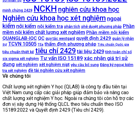
sơ nhân sự
NCKH
nghiên cứu khoa học
minh chứng 2429
Nghiên cứu khoa học xét nghiệm
ngoại
kiểm
nội kiểm
Phần
nội kiểm tra
phân tích
phê duyệt phương pháp
mềm nội kiểm chất lượng xét nghiệm
Phần mềm nội kiểm
QUANGLAB-IQC
QC
quyết định 2429
quy tắc westgard
quản lý nhân
TCVN 10505
thẩm định phương pháp
sự
TEa
Tiêu chuẩn Quốc gia
tiêu chí 2429
tài liệu 2429
tiêu chuẩn thiết kế
tính toán chỉ số
Tư vấn ISO 15189
xác nhận giá trị sử
six sigma xết nghiệm
dụng
xét nghiệm
xét nghiệm nipt
yêu cầu bổ sung
Đăng ký ngoại kiểm
đề tài nghiên cứu xét nghiệm
tra xét nghiệm
Về chúng tôi
Chất lượng xét nghiệm Y học (QLAB) là công ty đầu tiên tại
Việt Nam cung cấp các giải pháp giúp đảm bảo và nâng cao
chất lượng xét nghiệm Y học. Ngoài ra chúng tôi còn hỗ trợ các
đơn vị xây dựng Hệ thống QLCL theo tiêu chuẩn theo ISO
15189:2022 và Quyết định 2429 (Tiêu chí 2429).