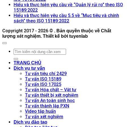
Dịch
có
luận
Hiểu và thực hiện yêu cầu về “Quản lý rủi ro” theo ISO
ở
vụ
Không
bình
15189:2022
Hiểu
Hỗ
có
luận
Hiểu và thực hiện yêu cầu 5.5 về “Mục tiêu và chính
ở
và
trợ
bình
Không
sách” theo ISO 15189:2022
Hiểu
thực
Duy
luận
có
Copyright 2017 - 2026 ©
ở
và
. Bản quyền thuộc về Chất
hiện
trì,
bình
lượng xét nghiệm. Thiết kế bởi tuyenlab
Hiểu
thực
yêu
Khắc
luận
và
hiện
ở
cầu
phục,
thực
yêu
Hiểu
về
Vận
hiện
cầu
và
“Cơ
hành
yêu
về
thực
sở
và
TRANG CHỦ
cầu
“Quản
hiện
vật
Cải
Dịch vụ tư vấn
về
lý
yêu
chất
tiến
Tư vấn tiêu chí 2429
“Quản
nhân
cầu
và
Hệ
Tư vấn ISO 15189
lý
sự”
5.5
điều
thống
Tư vấn ISO 17025
rủi
theo
về
kiện
Quản
Tư vấn Hóa chất – Vật tư
ro”
ISO
“Mục
môi
lý
Tư vấn thiết bị xét nghiệm
theo
15189:2022
tiêu
trường”
Chất
Tư vấn An toàn sinh học
ISO
và
theo
lượng
Tư vấn thành lập PXN
15189:2022
chính
ISO
ISO
Video tập huấn
sách”
15189:2022
15189
Tư vấn xét nghiệm
theo
Dịch vụ đào tạo
ISO