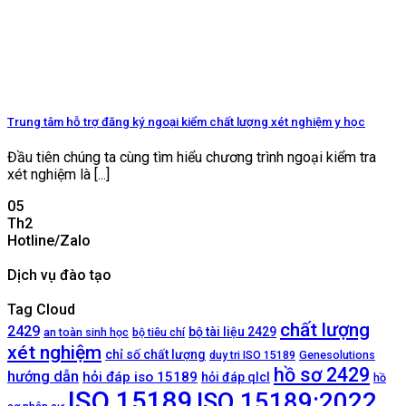
Trung tâm hỗ trợ đăng ký ngoại kiểm chất lượng xét nghiệm y học
Đầu tiên chúng ta cùng tìm hiểu chương trình ngoại kiểm tra
xét nghiệm là [...]
05
Th2
Hotline/Zalo
Dịch vụ đào tạo
Tag Cloud
chất lượng
2429
bộ tài liệu 2429
an toàn sinh học
bộ tiêu chí
xét nghiệm
chỉ số chất lượng
duy tri ISO 15189
Genesolutions
hồ sơ 2429
hướng dẫn
hỏi đáp iso 15189
hỏi đáp qlcl
hồ
ISO 15189
ISO 15189:2022