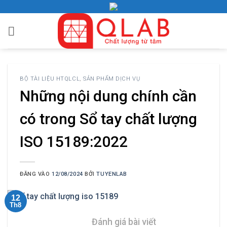
Bỏ
qua
nội
dung
BỘ TÀI LIỆU HTQLCL
,
SẢN PHẨM DỊCH VỤ
Những nội dung chính cần
có trong Sổ tay chất lượng
ISO 15189:2022
ĐĂNG VÀO
12/08/2024
BỞI
TUYENLAB
12
Th8
Đánh giá bài viết