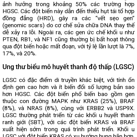
ảnh hưởng trong khoảng 50% các trường hợp
HGSC. Các đột biến này dẫn đến thiếu hụt tái tổ hợp
đồng đẳng (HRD), gây ra các “vết sẹo gen”
(genomic scars) do cơ chế sửa chữa DNA thay thế
dễ xảy ra lỗi. Ngoài ra, các gen ức chế khối u như
PTEN, RB1, và NF1 cũng thường bị bất hoạt thông
qua đột biến hoặc mất đoạn, với tỷ lệ lần lượt là 7%,
17%, và 20%.
Ung thư biểu mô huyết thanh độ thấp (LGSC)
LGSC có đặc điểm di truyền khác biệt, với tính ổn
định gen cao hơn và ít biến đổi số lượng bản sao
hơn HGSC. Các đột biến phổ biến bao gồm gen
thuộc con đường MAPK như KRAS (25%), BRAF
(8%), và NRAS (8%), cùng với ERBB2 và USP9X.
LGSC thường phát triển từ các khối u huyết thanh
ranh giới (SBT), với các đột biến KRAS và BRAF
xuất hiện sớm trong quá trình phát triển. Khối u
LGSC với đột biến KRAS có xu hướng hung hãn hơn,