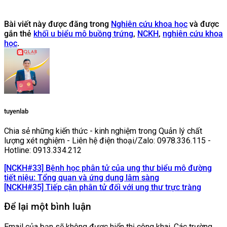
Bài viết này được đăng trong
Nghiên cứu khoa học
và được
gắn thẻ
khối u biểu mô buồng trứng
,
NCKH
,
nghiên cứu khoa
học
.
tuyenlab
Chia sẻ những kiến thức - kinh nghiệm trong Quản lý chất
lượng xét nghiệm - Liên hệ điện thoại/Zalo: 0978.336.115 -
Hotline: 0913.334.212
[NCKH#33] Bệnh học phân tử của ung thư biểu mô đường
tiết niệu: Tổng quan và ứng dụng lâm sàng
[NCKH#35] Tiếp cận phân tử đối với ung thư trực tràng
Để lại một bình luận
Email của bạn sẽ không được hiển thị công khai.
Các trường