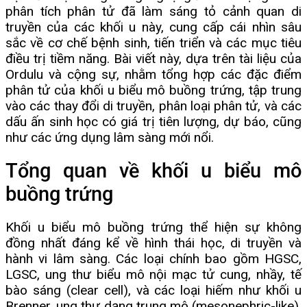
phân tích phân tử đã làm sáng tỏ cảnh quan di
truyền của các khối u này, cung cấp cái nhìn sâu
sắc về cơ chế bệnh sinh, tiến triển và các mục tiêu
điều trị tiềm năng. Bài viết này, dựa trên tài liệu của
Ordulu và cộng sự, nhằm tổng hợp các đặc điểm
phân tử của khối u biểu mô buồng trứng, tập trung
vào các thay đổi di truyền, phân loại phân tử, và các
dấu ấn sinh học có giá trị tiên lượng, dự báo, cũng
như các ứng dụng lâm sàng mới nổi.
Tổng quan về khối u biểu mô
buồng trứng
Khối u biểu mô buồng trứng thể hiện sự không
đồng nhất đáng kể về hình thái học, di truyền và
hành vi lâm sàng. Các loại chính bao gồm HGSC,
LGSC, ung thư biểu mô nội mạc tử cung, nhầy, tế
bào sáng (clear cell), và các loại hiếm như khối u
Brenner, ung thư dạng trung mô (mesonephric-like),