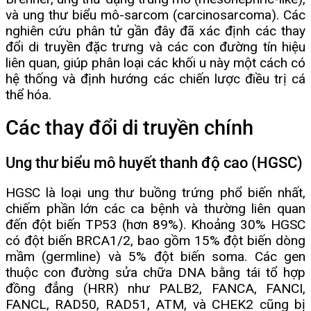
và ung thư biểu mô-sarcom (carcinosarcoma). Các
nghiên cứu phân tử gần đây đã xác định các thay
đổi di truyền đặc trưng và các con đường tín hiệu
liên quan, giúp phân loại các khối u này một cách có
hệ thống và định hướng các chiến lược điều trị cá
thể hóa.
Các thay đổi di truyền chính
Ung thư biểu mô huyết thanh độ cao (HGSC)
HGSC là loại ung thư buồng trứng phổ biến nhất,
chiếm phần lớn các ca bệnh và thường liên quan
đến đột biến TP53 (hơn 89%). Khoảng 30% HGSC
có đột biến BRCA1/2, bao gồm 15% đột biến dòng
mầm (germline) và 5% đột biến soma. Các gen
thuộc con đường sửa chữa DNA bằng tái tổ hợp
đồng đẳng (HRR) như PALB2, FANCA, FANCI,
FANCL, RAD50, RAD51, ATM, và CHEK2 cũng bị