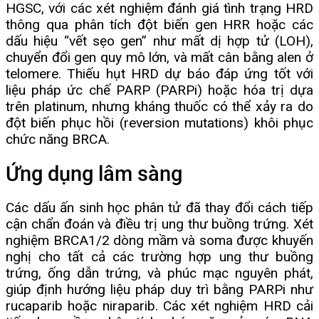
HGSC, với các xét nghiệm đánh giá tình trạng HRD
thông qua phân tích đột biến gen HRR hoặc các
dấu hiệu “vết sẹo gen” như mất dị hợp tử (LOH),
chuyển đổi gen quy mô lớn, và mất cân bằng alen ở
telomere. Thiếu hụt HRD dự báo đáp ứng tốt với
liệu pháp ức chế PARP (PARPi) hoặc hóa trị dựa
trên platinum, nhưng kháng thuốc có thể xảy ra do
đột biến phục hồi (reversion mutations) khôi phục
chức năng BRCA.
Ứng dụng lâm sàng
Các dấu ấn sinh học phân tử đã thay đổi cách tiếp
cận chẩn đoán và điều trị ung thư buồng trứng. Xét
nghiệm BRCA1/2 dòng mầm và soma được khuyến
nghị cho tất cả các trường hợp ung thư buồng
trứng, ống dẫn trứng, và phúc mạc nguyên phát,
giúp định hướng liệu pháp duy trì bằng PARPi như
rucaparib hoặc niraparib. Các xét nghiệm HRD cải