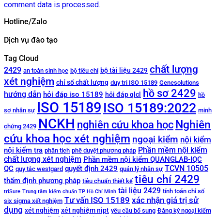
comment data is processed.
Hotline/Zalo
Dịch vụ đào tạo
Tag Cloud
chất lượng
2429
bộ tài liệu 2429
an toàn sinh học
bộ tiêu chí
xét nghiệm
chỉ số chất lượng
duy tri ISO 15189
Genesolutions
hồ sơ 2429
hướng dẫn
hỏi đáp iso 15189
hỏi đáp qlcl
hồ
ISO 15189
ISO 15189:2022
sơ nhân sự
minh
NCKH
Nghiên
nghiên cứu khoa học
chứng 2429
cứu khoa học xét nghiệm
ngoại kiểm
nội kiểm
Phần mềm nội kiểm
nội kiểm tra
phân tích
phê duyệt phương pháp
chất lượng xét nghiệm
Phần mềm nội kiểm QUANGLAB-IQC
TCVN 10505
QC
quyết định 2429
quy tắc westgard
quản lý nhân sự
tiêu chí 2429
thẩm định phương pháp
tiêu chuẩn thiết kế
tài liệu 2429
tính toán chỉ số
triSure
Trung tâm kiểm chuẩn TP Hồ Chí Minh
Tư vấn ISO 15189
xác nhận giá trị sử
six sigma xết nghiệm
dụng
xét nghiệm
xét nghiệm nipt
yêu cầu bổ sung
Đăng ký ngoại kiểm