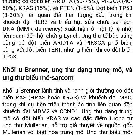
thường có đột biến ARID1A (50-75%), PIK3CA (40-
50%), KRAS (15%), và PTEN (1-5%). Đột biến TP53
(3-30%) liên quan đến tiên lượng xấu, trong khi
khuếch đại HER2 và thiếu hụt sửa chữa sai lệch
DNA (MMR deficiency) xuất hiện ở một tỷ lệ nhỏ,
liên quan đến hội chứng Lynch. Ung thư tế bào sáng
cũng có đột biến ARID1A và PIK3CA phổ biến,
cùng với đột biến TERT, nhưng hiếm khi có đột biến
TP53.
Khối u Brenner, ung thư dạng trung mô, và
ung thư biểu mô-sarcom
Khối u Brenner lành tính và ranh giới thường có đột
biến RAS (HRAS hoặc KRAS) và khuếch đại MYC,
trong khi sự tiến triển thành ác tính liên quan đến
khuếch đại MDM2 và CCND1. Ung thư dạng trung
mô có đột biến KRAS và các đặc điểm tương tự
ung thư Mullerian, hỗ trợ giả thuyết về nguồn gốc
Mullerian với biệt hóa trung mô. Ung thư biểu mô-