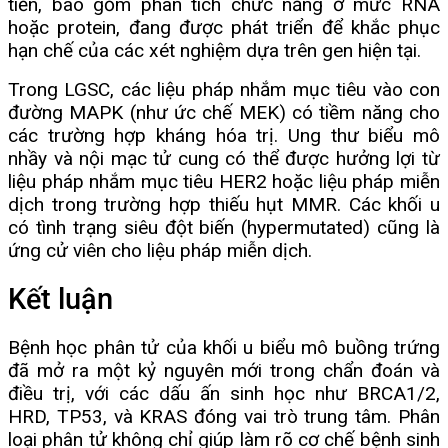
tiến, bao gồm phân tích chức năng ở mức RNA
hoặc protein, đang được phát triển để khắc phục
hạn chế của các xét nghiệm dựa trên gen hiện tại.
Trong LGSC, các liệu pháp nhắm mục tiêu vào con
đường MAPK (như ức chế MEK) có tiềm năng cho
các trường hợp kháng hóa trị. Ung thư biểu mô
nhầy và nội mạc tử cung có thể được hưởng lợi từ
liệu pháp nhắm mục tiêu HER2 hoặc liệu pháp miễn
dịch trong trường hợp thiếu hụt MMR. Các khối u
có tình trạng siêu đột biến (hypermutated) cũng là
ứng cử viên cho liệu pháp miễn dịch.
Kết luận
Bệnh học phân tử của khối u biểu mô buồng trứng
đã mở ra một kỷ nguyên mới trong chẩn đoán và
điều trị, với các dấu ấn sinh học như BRCA1/2,
HRD, TP53, và KRAS đóng vai trò trung tâm. Phân
loại phân tử không chỉ giúp làm rõ cơ chế bệnh sinh