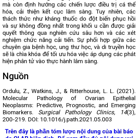
mà còn định hướng các chiến lược điều trị cá thể
hóa, cải thiện kết cục lâm sàng. Tuy nhiên, các
thách thức như kháng thuốc do đột biến phục hồi
và sự không đồng nhất trong khối u cần được giải
quyết thông qua nghiên cứu sâu hơn và các xét
nghiệm chức năng cải tiến. Sự phối hợp giữa các
chuyên gia bệnh học, ung thư học, và di truyền học
sẽ là chìa khóa để tối ưu hóa việc áp dụng các phát
hiện phân tử vào thực hành lâm sàng.
Nguồn
Ordulu, Z., Watkins, J., & Ritterhouse, L. L. (2021).
Molecular Pathology of Ovarian Epithelial
Neoplasms: Predictive, Prognostic, and Emerging
Biomarkers.
Surgical Pathology Clinics, 14
(3),
200-219. DOI: 10.1016/j.path.2021.05.003
Trên đây là phần tóm lược nội dung của bài báo