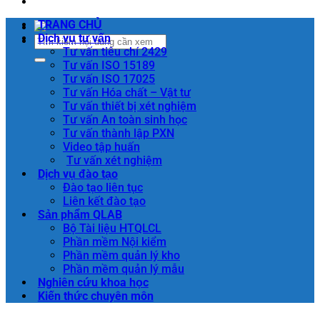
TRANG CHỦ
Dịch vụ tư vấn
Tư vấn tiêu chí 2429
Tư vấn ISO 15189
Tư vấn ISO 17025
Tư vấn Hóa chất – Vật tư
Tư vấn thiết bị xét nghiệm
Tư vấn An toàn sinh học
Tư vấn thành lập PXN
Video tập huấn
Tư vấn xét nghiệm
Dịch vụ đào tạo
Đào tạo liên tục
Liên kết đào tạo
Sản phẩm QLAB
Bộ Tài liệu HTQLCL
Phần mềm Nội kiểm
Phần mềm quản lý kho
Phần mềm quản lý mẫu
Nghiên cứu khoa học
Kiến thức chuyên môn