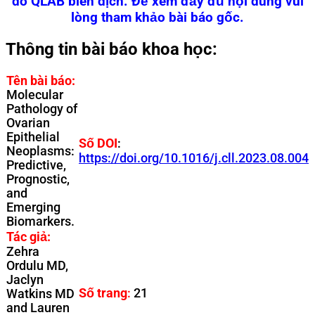
do QLAB biên dịch. Để xem đầy đủ nội dung vui
lòng tham khảo bài báo gốc.
Thông tin bài báo khoa học:
Tên bài báo:
Molecular
Pathology of
Ovarian
Epithelial
Số DOI
:
Neoplasms:
https://doi.org/10.1016/j.cll.2023.08.004
Predictive,
Prognostic,
and
Emerging
Biomarkers.
Tác giả:
Zehra
Ordulu MD,
Jaclyn
Số trang
:
21
Watkins MD
and Lauren