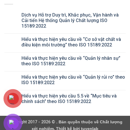
Dịch vụ Hỗ trợ Duy trì, Khắc phục, Vận hành và
Cải tiến Hệ thống Quản lý Chất lượng ISO
15189:2022
Không
có
Hiểu và thực hiện yêu cầu về “Cơ sở vật chất và
bình
luận
điều kiện môi trường” theo ISO 15189:2022
ở
Dịch
Không
vụ
có
Hiểu và thực hiện yêu cầu về “Quản lý nhân sự”
Hỗ
bình
trợ
luận
theo ISO 15189:2022
Duy
ở
trì,
Hiểu
Không
Khắc
và
có
Hiểu và thực hiện yêu cầu về “Quản lý rủi ro” theo
phục,
thực
bình
Vận
hiện
luận
ISO 15189:2022
hành
yêu
ở
và
cầu
Hiểu
Không
Cải
về
và
có
Hiểu và thực hiện yêu cầu 5.5 về “Mục tiêu và
tiến
“Cơ
thực
bình
Hệ
sở
hiện
luận
chính sách” theo ISO 15189:2022
thống
vật
yêu
ở
Quản
chất
cầu
Hiểu
Không
lý
và
về
và
có
Chất
điều
“Quản
thực
bình
lượng
kiện
lý
hiện
luận
Copyright 2017 - 2026 ©
. Bản quyền thuộc về Chất lượng
ISO
môi
nhân
yêu
ở
15189:2022
trường”
sự”
cầu
Hiểu
xét nghiệm. Thiết kế bởi tuyenlab
theo
theo
về
và