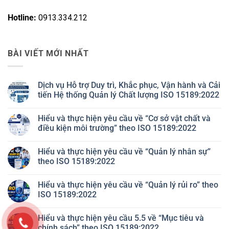
Hotline:
0913.334.212
BÀI VIẾT MỚI NHẤT
Dịch vụ Hỗ trợ Duy trì, Khắc phục, Vận hành và Cải
tiến Hệ thống Quản lý Chất lượng ISO 15189:2022
Không
có
Hiểu và thực hiện yêu cầu về “Cơ sở vật chất và
bình
luận
điều kiện môi trường” theo ISO 15189:2022
ở
Dịch
Không
vụ
có
Hiểu và thực hiện yêu cầu về “Quản lý nhân sự”
Hỗ
bình
trợ
luận
theo ISO 15189:2022
Duy
ở
trì,
Hiểu
Không
Khắc
và
có
Hiểu và thực hiện yêu cầu về “Quản lý rủi ro” theo
phục,
thực
bình
Vận
hiện
luận
ISO 15189:2022
hành
yêu
ở
và
cầu
Hiểu
Không
Cải
về
và
có
Hiểu và thực hiện yêu cầu 5.5 về “Mục tiêu và
tiến
“Cơ
thực
bình
Hệ
sở
hiện
luận
chính sách” theo ISO 15189:2022