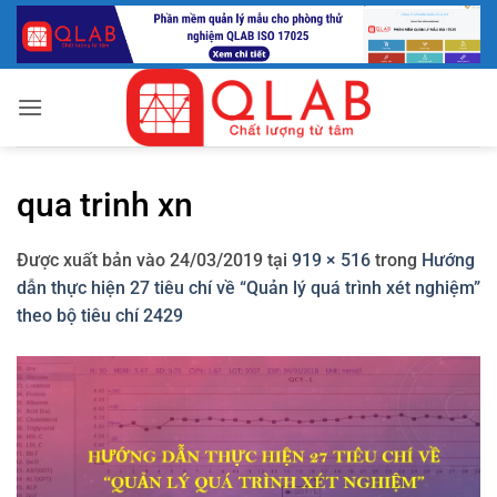
Bỏ
qua
nội
dung
qua trinh xn
Được xuất bản vào
24/03/2019
tại
919 × 516
trong
Hướng
dẫn thực hiện 27 tiêu chí về “Quản lý quá trình xét nghiệm”
theo bộ tiêu chí 2429