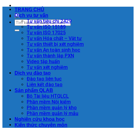
TRANG CHỦ
Dịch vụ tư vấn
Tư vấn tiêu chí 2429
Tư vấn ISO 15189
Tư vấn ISO 17025
Tư vấn Hóa chất – Vật tư
Tư vấn thiết bị xét nghiệm
Tư vấn An toàn sinh học
Tư vấn thành lập PXN
Video tập huấn
Tư vấn xét nghiệm
Dịch vụ đào tạo
Đào tạo liên tục
Liên kết đào tạo
Sản phẩm QLAB
Bộ Tài liệu HTQLCL
Phần mềm Nội kiểm
Phần mềm quản lý kho
Phần mềm quản lý mẫu
Nghiên cứu khoa học
Kiến thức chuyên môn