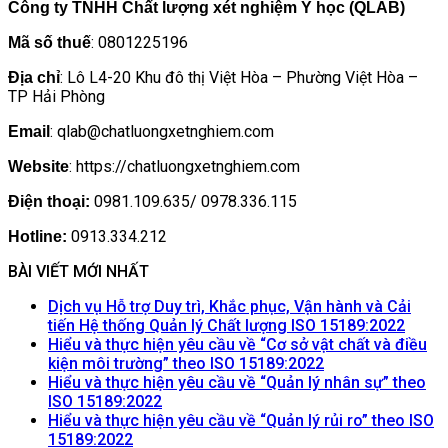
Công ty TNHH Chất lượng xét nghiệm Y học (QLAB)
: 0801225196
Mã số thuế
: Lô L4-20 Khu đô thị Việt Hòa – Phường Việt Hòa –
Địa chỉ
TP Hải Phòng
: qlab@chatluongxetnghiem.com
Email
: https://chatluongxetnghiem.com
Website
0981.109.635/ 0978.336.115
Điện thoại:
0913.334.212
Hotline:
BÀI VIẾT MỚI NHẤT
Dịch vụ Hỗ trợ Duy trì, Khắc phục, Vận hành và Cải
Khôn
tiến Hệ thống Quản lý Chất lượng ISO 15189:2022
có
Hiểu và thực hiện yêu cầu về “Cơ sở vật chất và điều
Không
bình
kiện môi trường” theo ISO 15189:2022
có
luận
Hiểu và thực hiện yêu cầu về “Quản lý nhân sự” theo
ở
Không
bình
ISO 15189:2022
Dịch
có
luận
Hiểu và thực hiện yêu cầu về “Quản lý rủi ro” theo ISO
ở
vụ
Không
bình
15189:2022