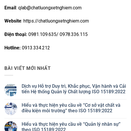
Email
: qlab@chatluongxetnghiem.com
Website
: https://chatluongxetnghiem.com
Điện thoại:
0981.109.635/ 0978.336.115
Hotline:
0913.334.212
BÀI VIẾT MỚI NHẤT
Dịch vụ Hỗ trợ Duy trì, Khắc phục, Vận hành và Cải
tiến Hệ thống Quản lý Chất lượng ISO 15189:2022
Không
có
Hiểu và thực hiện yêu cầu về “Cơ sở vật chất và
bình
luận
điều kiện môi trường” theo ISO 15189:2022
ở
Dịch
Không
vụ
có
Hiểu và thực hiện yêu cầu về “Quản lý nhân sự”
Hỗ
bình
trợ
luận
theo ISO 15189:2022