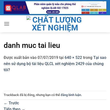
Bỏ
qua
nội
dung
danh muc tai lieu
Được xuất bản vào
07/07/2019
tại
640 × 522
trong
Tại sao
nên sử dụng bộ tài liệu QLCL xét nghiệm 2429 của chúng
tôi?
Trackback đã bị đóng, nhưng bạn có thể
đăng bình luận
.
←
Trước
Tiếp theo
→