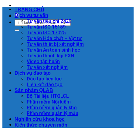
TRANG CHỦ
Dịch vụ tư vấn
Tư vấn tiêu chí 2429
Tư vấn ISO 15189
Tư vấn ISO 17025
Tư vấn Hóa chất – Vật tư
Tư vấn thiết bị xét nghiệm
Tư vấn An toàn sinh học
Tư vấn thành lập PXN
Video tập huấn
Tư vấn xét nghiệm
Dịch vụ đào tạo
Đào tạo liên tục
Liên kết đào tạo
Sản phẩm QLAB
Bộ Tài liệu HTQLCL
Phần mềm Nội kiểm
Phần mềm quản lý kho
Phần mềm quản lý mẫu
Nghiên cứu khoa học
Kiến thức chuyên môn