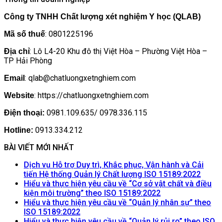
Công ty TNHH Chất lượng xét nghiệm Y học (QLAB)
: 0801225196
Mã số thuế
: Lô L4-20 Khu đô thị Việt Hòa – Phường Việt Hòa –
Địa chỉ
TP Hải Phòng
: qlab@chatluongxetnghiem.com
Email
: https://chatluongxetnghiem.com
Website
0981.109.635/ 0978.336.115
Điện thoại:
0913.334.212
Hotline:
BÀI VIẾT MỚI NHẤT
Dịch vụ Hỗ trợ Duy trì, Khắc phục, Vận hành và Cải
Khôn
tiến Hệ thống Quản lý Chất lượng ISO 15189:2022
có
Hiểu và thực hiện yêu cầu về “Cơ sở vật chất và điều
Không
bình
kiện môi trường” theo ISO 15189:2022
có
luận
Hiểu và thực hiện yêu cầu về “Quản lý nhân sự” theo
ở
Không
bình
ISO 15189:2022
Dịch
có
luận
Hiểu và thực hiện yêu cầu về “Quản lý rủi ro” theo ISO