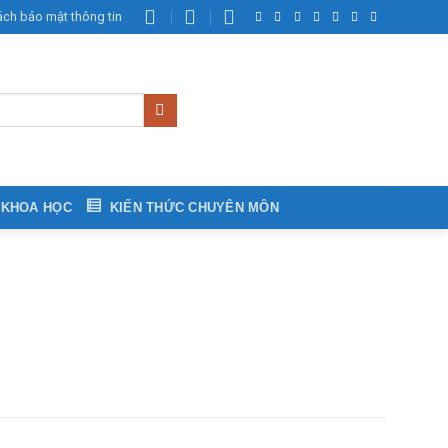
ách bảo mật thông tin
 KHOA HỌC
KIẾN THỨC CHUYÊN MÔN