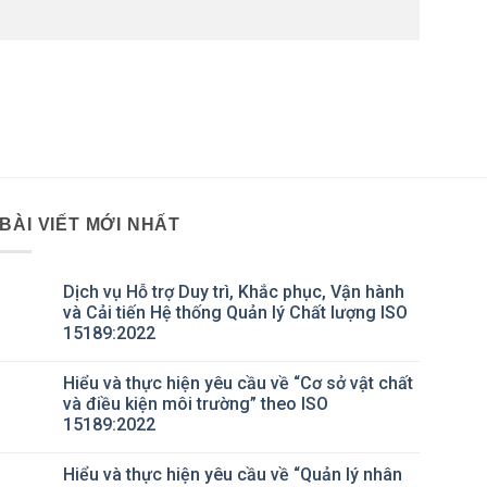
BÀI VIẾT MỚI NHẤT
Dịch vụ Hỗ trợ Duy trì, Khắc phục, Vận hành
và Cải tiến Hệ thống Quản lý Chất lượng ISO
15189:2022
Không
có
Hiểu và thực hiện yêu cầu về “Cơ sở vật chất
bình
luận
và điều kiện môi trường” theo ISO
ở
15189:2022
Dịch
vụ
Không
Hỗ
có
trợ
Hiểu và thực hiện yêu cầu về “Quản lý nhân
bình
Duy