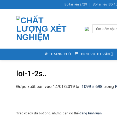
Bỏ
Bộ tài liệu 2429
Bộ tài liệu ISO 
qua
nội
dung
TRANG CHỦ
DỊCH VỤ TƯ VẤN
loi-1-2s..
Được xuất bản vào
14/01/2019
tại
1099 × 698
trong
P
Trackback đã bị đóng, nhưng bạn có thể
đăng bình luận
.