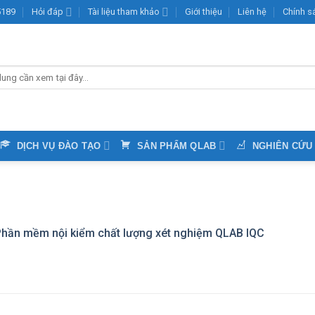
15189
Hỏi đáp
Tài liệu tham khảo
Giới thiệu
Liên hệ
Chính s
DỊCH VỤ ĐÀO TẠO
SẢN PHẨM QLAB
NGHIÊN CỨU
hần mềm nội kiểm chất lượng xét nghiệm QLAB IQC