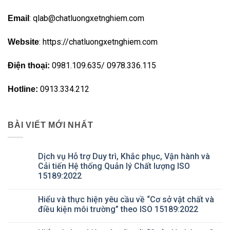
: qlab@chatluongxetnghiem.com
Email
: https://chatluongxetnghiem.com
Website
0981.109.635/ 0978.336.115
Điện thoại:
0913.334.212
Hotline:
BÀI VIẾT MỚI NHẤT
Dịch vụ Hỗ trợ Duy trì, Khắc phục, Vận hành và
Cải tiến Hệ thống Quản lý Chất lượng ISO
15189:2022
Không
có
Hiểu và thực hiện yêu cầu về “Cơ sở vật chất và
bình
luận
điều kiện môi trường” theo ISO 15189:2022
ở
Dịch
Không
vụ
có