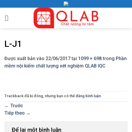
Bỏ
qua
nội
dung
L-J1
Được xuất bản vào
22/06/2017
tại
1099 × 698
trong
Phần
mềm nội kiểm chất lượng xét nghiệm QLAB IQC
Trackback đã bị đóng, nhưng bạn có thể
đăng bình luận
.
←
Trước
Tiếp theo
→
Để lại một bình luận