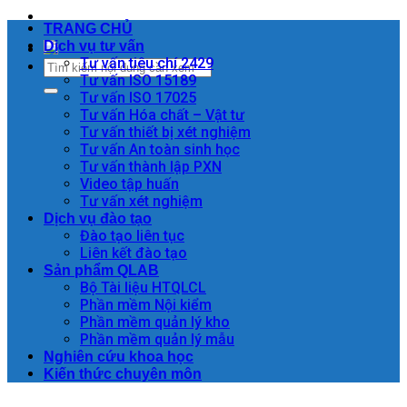
TRANG CHỦ
Dịch vụ tư vấn
Tư vấn tiêu chí 2429
Tư vấn ISO 15189
Tư vấn ISO 17025
Tư vấn Hóa chất – Vật tư
Tư vấn thiết bị xét nghiệm
Tư vấn An toàn sinh học
Tư vấn thành lập PXN
Video tập huấn
Tư vấn xét nghiệm
Dịch vụ đào tạo
Đào tạo liên tục
Liên kết đào tạo
Sản phẩm QLAB
Bộ Tài liệu HTQLCL
Phần mềm Nội kiểm
Phần mềm quản lý kho
Phần mềm quản lý mẫu
Nghiên cứu khoa học
Kiến thức chuyên môn