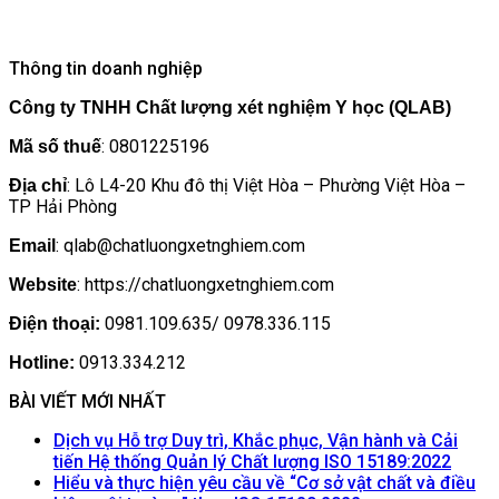
Thông tin doanh nghiệp
Công ty TNHH Chất lượng xét nghiệm Y học (QLAB)
: 0801225196
Mã số thuế
: Lô L4-20 Khu đô thị Việt Hòa – Phường Việt Hòa –
Địa chỉ
TP Hải Phòng
: qlab@chatluongxetnghiem.com
Email
: https://chatluongxetnghiem.com
Website
0981.109.635/ 0978.336.115
Điện thoại:
0913.334.212
Hotline:
BÀI VIẾT MỚI NHẤT
Dịch vụ Hỗ trợ Duy trì, Khắc phục, Vận hành và Cải
Khôn
tiến Hệ thống Quản lý Chất lượng ISO 15189:2022
có
Hiểu và thực hiện yêu cầu về “Cơ sở vật chất và điều