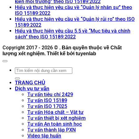
Không
bình
kiện môi trường” theo ISO 15189:2022
có
luận
Hiểu và thực hiện yêu cầu về “Quản lý nhân sự” theo
ở
Không
bình
ISO 15189:2022
Dịch
có
luận
Hiểu và thực hiện yêu cầu về “Quản lý rủi ro” theo ISO
ở
vụ
Không
bình
15189:2022
Hiểu
Hỗ
có
luận
Hiểu và thực hiện yêu cầu 5.5 về “Mục tiêu và chính
ở
và
trợ
bình
Không
sách” theo ISO 15189:2022
Hiểu
thực
Duy
luận
có
Copyright 2017 - 2026 ©
ở
và
. Bản quyền thuộc về Chất
hiện
trì,
bình
lượng xét nghiệm. Thiết kế bởi tuyenlab
Hiểu
thực
yêu
Khắc
luận
và
hiện
ở
cầu
phục,
thực
yêu
Hiểu
về
Vận
hiện
cầu
và
“Cơ
hành
yêu
về
thực
sở
và
TRANG CHỦ
cầu
“Quản
hiện
vật
Cải
Dịch vụ tư vấn
về
lý
yêu
chất
tiến
Tư vấn tiêu chí 2429
“Quản
nhân
cầu
và
Hệ
Tư vấn ISO 15189
lý
sự”
5.5
điều
thống
Tư vấn ISO 17025
rủi
theo
về
kiện
Quản
Tư vấn Hóa chất – Vật tư
ro”
ISO
“Mục
môi
lý
Tư vấn thiết bị xét nghiệm
theo
15189:2022
tiêu
trường”
Chất
Tư vấn An toàn sinh học
ISO
và
theo
lượng
Tư vấn thành lập PXN
15189:2022
chính
ISO
ISO
Video tập huấn
sách”
15189:2022
15189