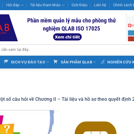
Hỏi đáp
Tài liệu tham khảo
Giới thiệu
Liên hệ
Chính sách 
DỊCH VỤ ĐÀO TẠO
SẢN PHẨM QLAB
NGHIÊN CỨU 
ột số câu hỏi về Chương II – Tài liệu và hồ sơ theo quyết định