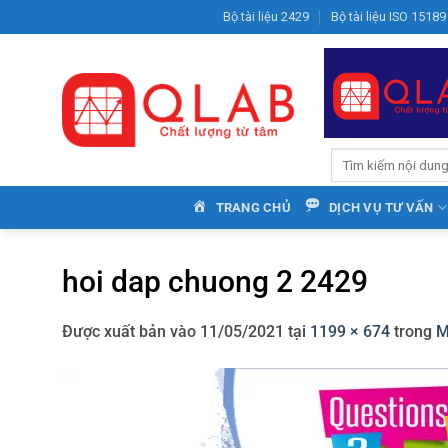
Bỏ
Bộ tài liệu 2429
Bộ tài liệu ISO 15189
qua
nội
dung
TRANG CHỦ
DỊCH VỤ TƯ VẤN
hoi dap chuong 2 2429
Được xuất bản vào
11/05/2021
tại
1199 × 674
trong
M