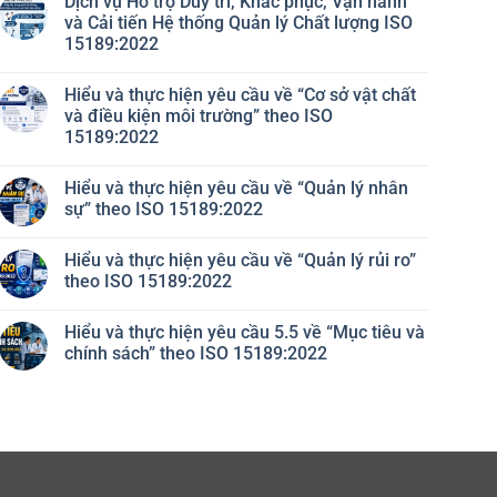
Dịch vụ Hỗ trợ Duy trì, Khắc phục, Vận hành
và Cải tiến Hệ thống Quản lý Chất lượng ISO
15189:2022
Không
có
Hiểu và thực hiện yêu cầu về “Cơ sở vật chất
bình
luận
và điều kiện môi trường” theo ISO
ở
15189:2022
Dịch
vụ
Không
Hỗ
có
trợ
Hiểu và thực hiện yêu cầu về “Quản lý nhân
bình
Duy
luận
sự” theo ISO 15189:2022
trì,
ở
Khắc
Hiểu
Không
phục,
và
có
Vận
Hiểu và thực hiện yêu cầu về “Quản lý rủi ro”
thực
bình
hành
hiện
luận
theo ISO 15189:2022
và
yêu
ở
Cải
cầu
Hiểu
Không
tiến
về
và
có
Hệ
Hiểu và thực hiện yêu cầu 5.5 về “Mục tiêu và
“Cơ
thực
bình
thống
sở
hiện
luận
chính sách” theo ISO 15189:2022
Quản
vật
yêu
ở
lý
chất
cầu
Hiểu
Không
Chất
và
về
và
có
lượng
điều
“Quản
thực
bình
ISO
kiện
lý
hiện
luận
15189:2022
môi
nhân
yêu
ở
trường”
sự”
cầu
Hiểu
theo
theo
về
và
ISO
ISO
“Quản
thực
15189:2022
15189:2022
lý
hiện