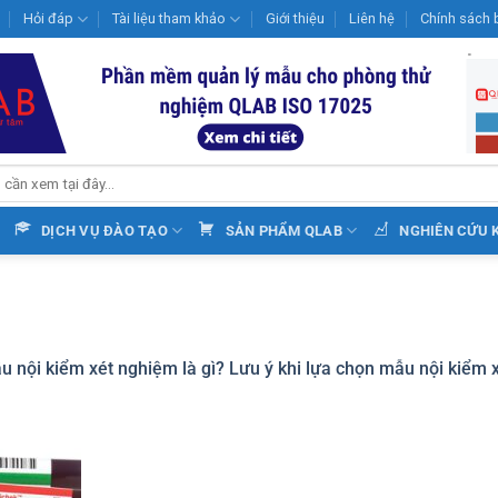
Hỏi đáp
Tài liệu tham khảo
Giới thiệu
Liên hệ
Chính sách 
DỊCH VỤ ĐÀO TẠO
SẢN PHẨM QLAB
NGHIÊN CỨU 
u nội kiểm xét nghiệm là gì? Lưu ý khi lựa chọn mẫu nội kiểm 