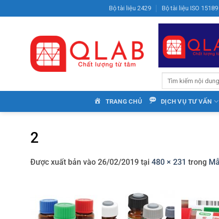
Bỏ
Bộ tài liệu 2429
Bộ tài liệu ISO 15189
qua
nội
dung
TRANG CHỦ
DỊCH VỤ TƯ VẤN
2
Được xuất bản vào
26/02/2019
tại
480 × 231
trong
Mẫ