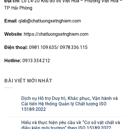
: Lô L4-20 Khu đô thị Việt Hòa – Phường Việt Hòa –
Địa chỉ
TP Hải Phòng
: qlab@chatluongxetnghiem.com
Email
: https://chatluongxetnghiem.com
Website
0981.109.635/ 0978.336.115
Điện thoại:
0913.334.212
Hotline:
BÀI VIẾT MỚI NHẤT
Dịch vụ Hỗ trợ Duy trì, Khắc phục, Vận hành và
Cải tiến Hệ thống Quản lý Chất lượng ISO
15189:2022
Không
có
Hiểu và thực hiện yêu cầu về “Cơ sở vật chất và
bình
luận
điều kiện môi trường” theo ISO 15189:2022