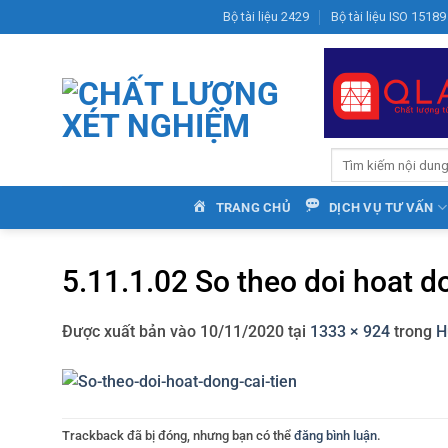
Bỏ
Bộ tài liệu 2429
Bộ tài liệu ISO 15189
qua
nội
dung
TRANG CHỦ
DỊCH VỤ TƯ VẤN
5.11.1.02 So theo doi hoat do
Được xuất bản vào
10/11/2020
tại
1333 × 924
trong
H
Trackback đã bị đóng, nhưng bạn có thể
đăng bình luận
.