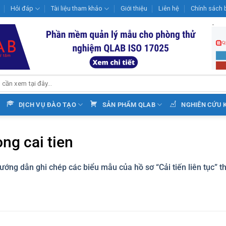
Hỏi đáp
Tài liệu tham khảo
Giới thiệu
Liên hệ
Chính sách 
DỊCH VỤ ĐÀO TẠO
SẢN PHẨM QLAB
NGHIÊN CỨU 
ng cai tien
ướng dẫn ghi chép các biểu mẫu của hồ sơ “Cải tiến liên tục” 