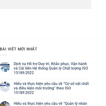
BÀI VIẾT MỚI NHẤT
Dịch vụ Hỗ trợ Duy trì, Khắc phục, Vận hành
và Cải tiến Hệ thống Quản lý Chất lượng ISO
15189:2022
Không
có
Hiểu và thực hiện yêu cầu về “Cơ sở vật chất
bình
luận
và điều kiện môi trường” theo ISO
ở
15189:2022
Dịch
vụ
Không
Hỗ
có
trợ
Hiểu và thực hiện yêu cầu về “Quản lý nhân
bình
Duy