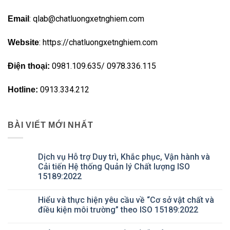
: qlab@chatluongxetnghiem.com
Email
: https://chatluongxetnghiem.com
Website
0981.109.635/ 0978.336.115
Điện thoại:
0913.334.212
Hotline:
BÀI VIẾT MỚI NHẤT
Dịch vụ Hỗ trợ Duy trì, Khắc phục, Vận hành và
Cải tiến Hệ thống Quản lý Chất lượng ISO
15189:2022
Không
có
Hiểu và thực hiện yêu cầu về “Cơ sở vật chất và
bình
luận
điều kiện môi trường” theo ISO 15189:2022
ở
Dịch
Không
vụ
có