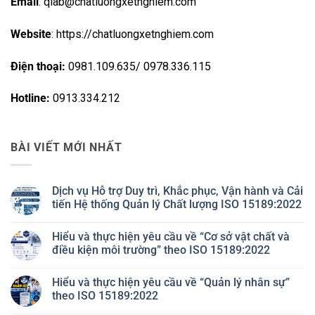
Email
: qlab@chatluongxetnghiem.com
Website
: https://chatluongxetnghiem.com
Điện thoại:
0981.109.635/ 0978.336.115
Hotline:
0913.334.212
BÀI VIẾT MỚI NHẤT
Dịch vụ Hỗ trợ Duy trì, Khắc phục, Vận hành và Cải
tiến Hệ thống Quản lý Chất lượng ISO 15189:2022
Không
có
Hiểu và thực hiện yêu cầu về “Cơ sở vật chất và
bình
luận
điều kiện môi trường” theo ISO 15189:2022
ở
Dịch
Không
vụ
có
Hiểu và thực hiện yêu cầu về “Quản lý nhân sự”
Hỗ
bình
trợ
luận
theo ISO 15189:2022
Duy
ở
trì,
Hiểu
Không